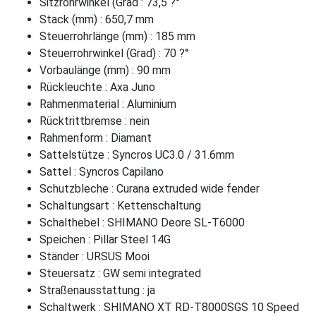
Sitzrohrwinkel (Grad : 73,5 ?°
Stack (mm) : 650,7 mm
Steuerrohrlänge (mm) : 185 mm
Steuerrohrwinkel (Grad) : 70 ?°
Vorbaulänge (mm) : 90 mm
Rückleuchte : Axa Juno
Rahmenmaterial : Aluminium
Rücktrittbremse : nein
Rahmenform : Diamant
Sattelstütze : Syncros UC3.0 / 31.6mm
Sattel : Syncros Capilano
Schutzbleche : Curana extruded wide fender
Schaltungsart : Kettenschaltung
Schalthebel : SHIMANO Deore SL-T6000
Speichen : Pillar Steel 14G
Ständer : URSUS Mooi
Steuersatz : GW semi integrated
Straßenausstattung : ja
Schaltwerk : SHIMANO XT RD-T8000SGS 10 Speed