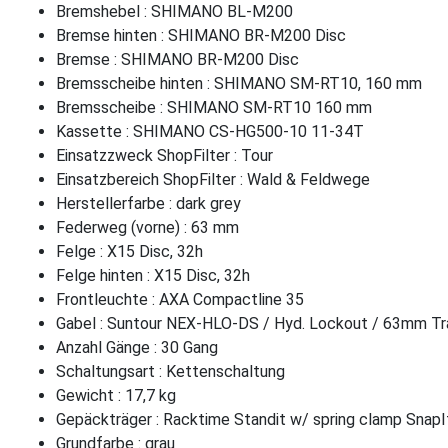
Bremshebel : SHIMANO BL-M200
Bremse hinten : SHIMANO BR-M200 Disc
Bremse : SHIMANO BR-M200 Disc
Bremsscheibe hinten : SHIMANO SM-RT10, 160 mm
Bremsscheibe : SHIMANO SM-RT10 160 mm
Kassette : SHIMANO CS-HG500-10 11-34T
Einsatzzweck ShopFilter : Tour
Einsatzbereich ShopFilter : Wald & Feldwege
Herstellerfarbe : dark grey
Federweg (vorne) : 63 mm
Felge : X15 Disc, 32h
Felge hinten : X15 Disc, 32h
Frontleuchte : AXA Compactline 35
Gabel : Suntour NEX-HLO-DS / Hyd. Lockout / 63mm Tr
Anzahl Gänge : 30 Gang
Schaltungsart : Kettenschaltung
Gewicht : 17,7 kg
Gepäckträger : Racktime Standit w/ spring clamp SnapI
Grundfarbe : grau