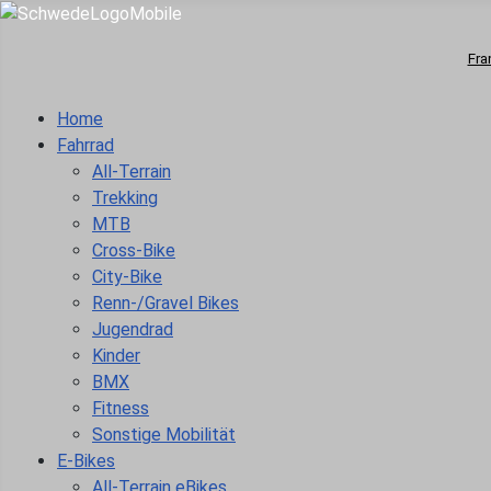
Fra
Home
Fahrrad
All-Terrain
Trekking
MTB
Cross-Bike
City-Bike
Renn-/Gravel Bikes
Jugendrad
Kinder
BMX
Fitness
Sonstige Mobilität
E-Bikes
All-Terrain eBikes