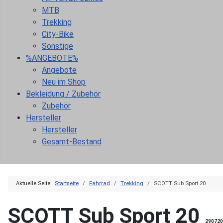
MTB
Trekking
City-Bike
Sonstige
%ANGEBOTE%
Angebote
Neu im Shop
Bekleidung / Zubehör
Zubehör
Hersteller
Hersteller
Gesamt-Bestand
Aktuelle Seite:
Startseite
Fahrrad
Trekking
SCOTT Sub Sport 20
SCOTT Sub Sport 20
290720