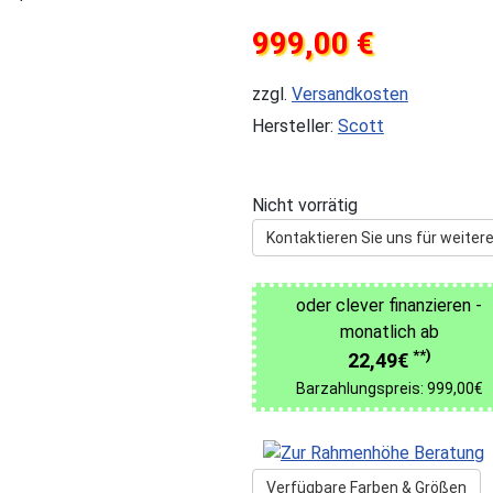
999,00 €
zzgl.
Versandkosten
Hersteller:
Scott
Nicht vorrätig
Kontaktieren Sie uns für weitere
oder clever finanzieren -
monatlich ab
**)
22,49€
Barzahlungspreis: 999,00€
Verfügbare Farben & Größen