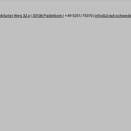
nkfurter Weg 32 a
|
33106 Paderborn
| +49 5251/75370 |
info@2-rad-schwed