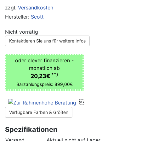
zzgl.
Versandkosten
Hersteller:
Scott
Nicht vorrätig
Kontaktieren Sie uns für weitere Infos
oder clever finanzieren -
monatlich ab
**)
20,23€
Barzahlungspreis: 899,00€

Verfügbare Farben & Größen
Spezifikationen
Versand
Aktuell nicht auf Lager