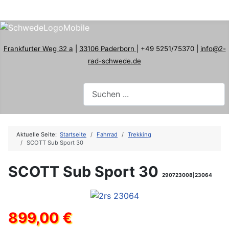
Frankfurter Weg 32 a
|
33106 Paderborn
| +49 5251/75370 |
info@2-
rad-schwede.de
Aktuelle Seite:
Startseite
Fahrrad
Trekking
SCOTT Sub Sport 30
SCOTT Sub Sport 30
290723008|23064
899,00 €