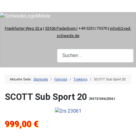
Frankfurter Weg 32 a
|
33106 Paderborn
| +49 5251/75370 |
info@2-rad-
schwede.de
Aktuelle Seite:
Startseite
Fahrrad
Trekking
SCOTT Sub Sport 20
SCOTT Sub Sport 20
290721006|23061
999,00 €