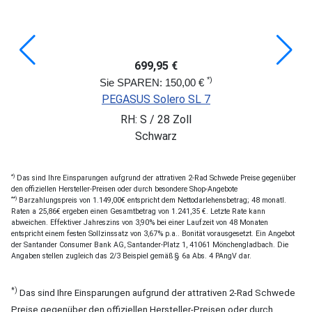
699,95 €
*)
Sie SPAREN: 150,00 €
PEGASUS Solero SL 7
RH: S / 28 Zoll
Schwarz
*)
Das sind Ihre Einsparungen aufgrund der attrativen 2-Rad Schwede Preise gegenüber
den offiziellen Hersteller-Preisen oder durch besondere Shop-Angebote
**)
Barzahlungspreis von 1.149,00€ entspricht dem Nettodarlehensbetrag; 48 monatl.
Raten a 25,86€ ergeben einen Gesamtbetrag von 1.241,35 €. Letzte Rate kann
abweichen. Effektiver Jahreszins von 3,90% bei einer Laufzeit von 48 Monaten
entspricht einem festen Sollzinssatz von 3,67% p.a.. Bonität vorausgesetzt. Ein Angebot
der Santander Consumer Bank AG, Santander-Platz 1, 41061 Mönchengladbach. Die
Angaben stellen zugleich das 2/3 Beispiel gemäß § 6a Abs. 4 PAngV dar.
*)
Das sind Ihre Einsparungen aufgrund der attrativen 2-Rad Schwede
Preise gegenüber den offiziellen Hersteller-Preisen oder durch