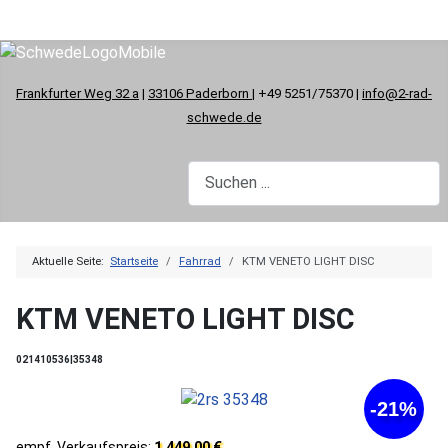
Frankfurter Weg 32 a
|
33106 Paderborn
| +49 5251/75370 |
info@2-rad-
schwede.de
Aktuelle Seite:
Startseite
Fahrrad
KTM VENETO LIGHT DISC
KTM VENETO LIGHT DISC
021410536|35348
-21%
empf. Verkaufspreis:
1.449,00 €