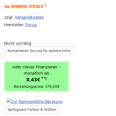
*)
Sie SPAREN: 374,50 €
zzgl.
Versandkosten
Hersteller:
Focus
Nicht vorrätig
Kontaktieren Sie uns für weitere Infos
oder clever finanzieren -
monatlich ab
**)
8,43€
Barzahlungspreis: 374,50€
Verfügbare Farben & Größen