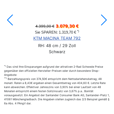
3.079,30 €
4.399,00 €
*)
Sie SPAREN: 1.319,70 €
KTM MACINA TEAM 792
RH: 48 cm / 29 Zoll
Schwarz
*)
Das sind Ihre Einsparungen aufgrund der attrativen 2-Rad Schwede Preise
gegenüber den offiziellen Hersteller-Preisen oder durch besondere Shop-
Angebote
**)
Barzahlungspreis von 374,50€ entspricht dem Nettodarlehensbetrag; 48
monatl. Raten a 8,43€ ergeben einen Gesamtbetrag von 404,60 €. Letzte Rate
kann abweichen. Effektiver Jahreszins von 3,90% bei einer Laufzeit von 48
Monaten entspricht einem festen Sollzinssatz von 3,67% p.a.. Bonität
vorausgesetzt. Ein Angebot der Santander Consumer Bank AG, Santander-Platz 1,
41061 Mönchengladbach. Die Angaben stellen zugleich das 2/3 Beispiel gemäß §
6a Abs. 4 PAngV dar.