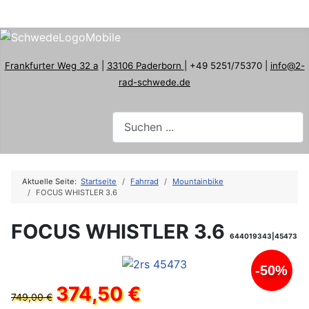
Frankfurter Weg 32 a
|
33106 Paderborn
| +49 5251/75370 |
info@2-
rad-schwede.de
Aktuelle Seite:
Startseite
Fahrrad
Mountainbike
FOCUS WHISTLER 3.6
FOCUS WHISTLER 3.6
644019343|45473
-50%
374,50 €
749,00 €