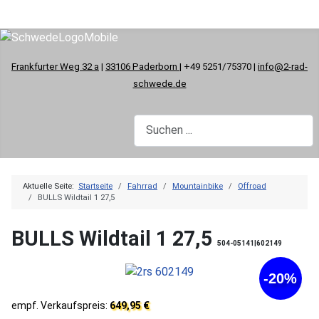
Frankfurter Weg 32 a
|
33106 Paderborn
| +49 5251/75370 |
info@2-rad-
schwede.de
Aktuelle Seite:
Startseite
Fahrrad
Mountainbike
Offroad
BULLS Wildtail 1 27,5
BULLS Wildtail 1 27,5
504-05141|602149
-20%
empf. Verkaufspreis:
649,95 €