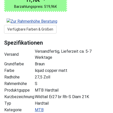
11,70€
Barzahlungspreis: 519,96€
Verfügbare Farben & Größen
Spezifikationen
Versandfertig, Lieferzeit ca. 5-7
Versand
Werktage
Grundfarbe
Braun
Farbe
liquid copper matt
Radhöhe
27,5 Zoll
Rahmenhöhe
S
Produktguppe
MTB Hardtail
Kurzbezeichnung
Wildtail Er27 br Rh-S Diam 21K
Typ
Hardtail
Kategorie
MTB