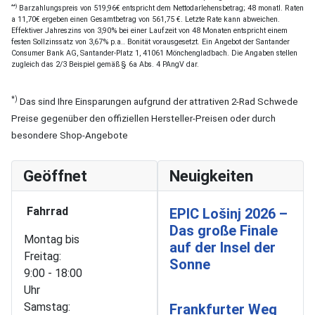
**)
Barzahlungspreis von 519,96€ entspricht dem Nettodarlehensbetrag; 48 monatl. Raten
a 11,70€ ergeben einen Gesamtbetrag von 561,75 €. Letzte Rate kann abweichen.
Effektiver Jahreszins von 3,90% bei einer Laufzeit von 48 Monaten entspricht einem
festen Sollzinssatz von 3,67% p.a.. Bonität vorausgesetzt. Ein Angebot der Santander
Consumer Bank AG, Santander-Platz 1, 41061 Mönchengladbach. Die Angaben stellen
zugleich das 2/3 Beispiel gemäß § 6a Abs. 4 PAngV dar.
*)
Das sind Ihre Einsparungen aufgrund der attrativen 2-Rad Schwede
Preise gegenüber den offiziellen Hersteller-Preisen oder durch
besondere Shop-Angebote
Geöffnet
Neuigkeiten
Fahrrad
EPIC Lošinj 2026 –
Das große Finale
Montag bis
auf der Insel der
Freitag:
Sonne
9:00 - 18:00
Uhr
Samstag:
Frankfurter Weg