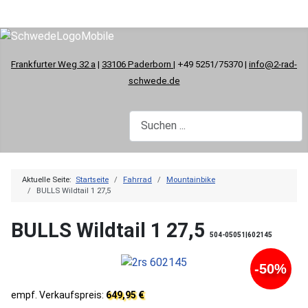
Frankfurter Weg 32 a
|
33106 Paderborn
| +49 5251/75370 |
info@2-rad-
schwede.de
Aktuelle Seite:
Startseite
Fahrrad
Mountainbike
BULLS Wildtail 1 27,5
BULLS Wildtail 1 27,5
504-05051|602145
-50%
empf. Verkaufspreis:
649,95 €