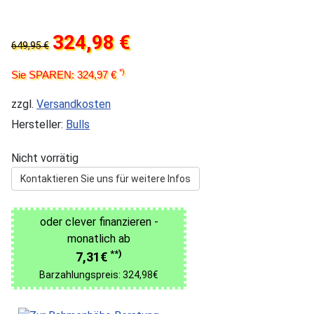
324,98 €
649,95 €
*)
Sie SPAREN: 324,97 €
zzgl.
Versandkosten
Hersteller:
Bulls
Nicht vorrätig
Kontaktieren Sie uns für weitere Infos
oder clever finanzieren -
monatlich ab
**)
7,31€
Barzahlungspreis: 324,98€