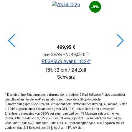
-9%
499,95 €
*)
Sie SPAREN: 49,05 €
PEGASUS Avanti 18 24"
RH: 32 cm / 24 Zoll
Schwarz
*)
Das sind Ihre Einsparungen aufgrund der attrativen 2-Rad Schwede Preise gegenüber
den offiziellen Hersteller-Preisen oder durch besondere Shop-Angebote
**)
Barzahlungspreis von 324,98€ entspricht dem Nettodarlehensbetrag; 48 monatl. Raten
a 7,31€ ergeben einen Gesamtbetrag von 351,10 €. Letzte Rate kann abweichen.
Effektiver Jahreszins von 3,90% bei einer Laufzeit von 48 Monaten entspricht einem
festen Sollzinssatz von 3,67% p.a.. Bonität vorausgesetzt. Ein Angebot der Santander
Consumer Bank AG, Santander-Platz 1, 41061 Mönchengladbach. Die Angaben stellen
zugleich das 2/3 Beispiel gemäß § 6a Abs. 4 PAngV dar.