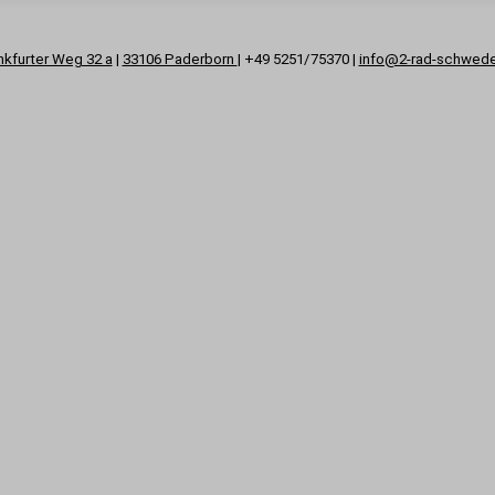
nkfurter Weg 32 a
|
33106 Paderborn
| +49 5251/75370 |
info@2-rad-schwed