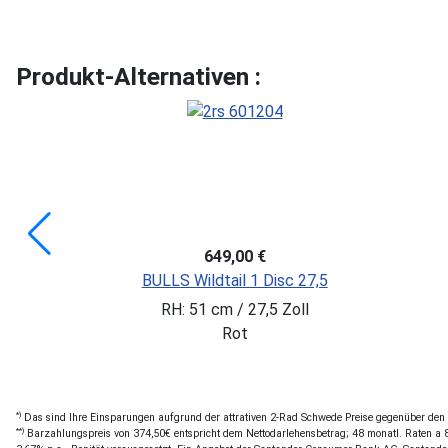
Produkt-Alternativen :
-20%
759,20 €
949,00 €
*)
Sie SPAREN: 189,80 €
SCOTT Aspect 930
RH: M / 29 Zoll
Weiß
*)
Das sind Ihre Einsparungen aufgrund der attrativen 2-Rad Schwede Preise gegenüber den of
**)
Barzahlungspreis von 374,50€ entspricht dem Nettodarlehensbetrag; 48 monatl. Raten a 8,