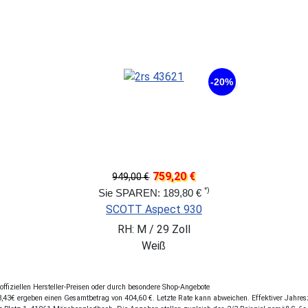
-25%
562,46 €
749,95 €
*)
Sie SPAREN: 187,49 €
BULLS Wildtail 2 27,5
RH: M / 27,5 Zoll
Silber
fiziellen Hersteller-Preisen oder durch besondere Shop-Angebote
43€ ergeben einen Gesamtbetrag von 404,60 €. Letzte Rate kann abweichen. Effektiver Jahreszi