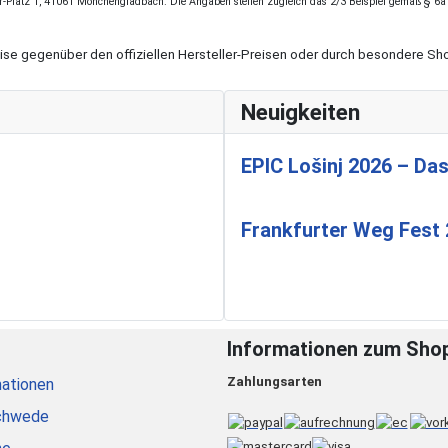
r-Platz 1, 41061 Mönchengladbach. Die Angaben stellen zugleich das 2/3 Beispiel gemäß § 6a
eise gegenüber den offiziellen Hersteller-Preisen oder durch besondere 
Neuigkeiten
EPIC Lošinj 2026 – Das
Frankfurter Weg Fest
Informationen zum Sho
Zahlungsarten
ationen
chwede