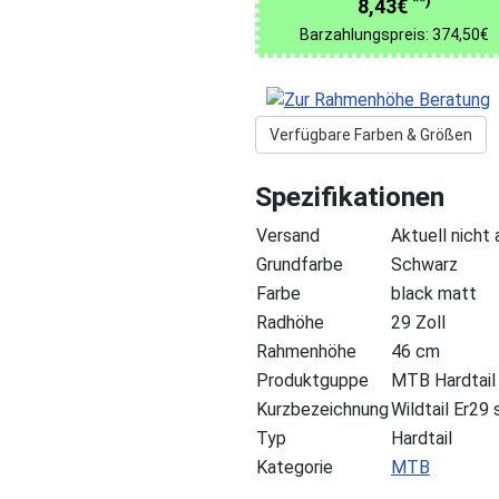
**)
8,43€
Barzahlungspreis: 374,50€
Verfügbare Farben & Größen
Spezifikationen
Versand
Aktuell nicht
Grundfarbe
Schwarz
Farbe
black matt
Radhöhe
29 Zoll
Rahmenhöhe
46 cm
Produktguppe
MTB Hardtail
Kurzbezeichnung
Wildtail Er2
Typ
Hardtail
Kategorie
MTB