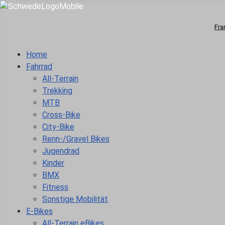
Fra
Home
Fahrrad
All-Terrain
Trekking
MTB
Cross-Bike
City-Bike
Renn-/Gravel Bikes
Jugendrad
Kinder
BMX
Fitness
Sonstige Mobilität
E-Bikes
All-Terrain eBikes