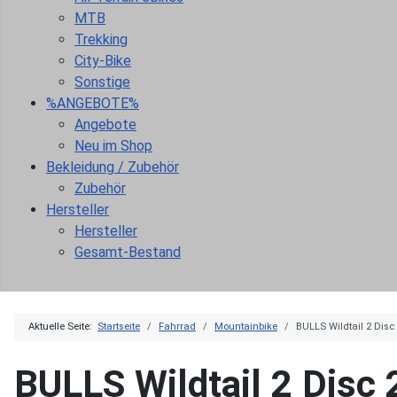
MTB
Trekking
City-Bike
Sonstige
%ANGEBOTE%
Angebote
Neu im Shop
Bekleidung / Zubehör
Zubehör
Hersteller
Hersteller
Gesamt-Bestand
Aktuelle Seite:
Startseite
Fahrrad
Mountainbike
BULLS Wildtail 2 Disc
BULLS Wildtail 2 Disc 