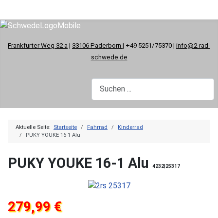
Frankfurter Weg 32 a
|
33106 Paderborn
| +49 5251/75370 |
info@2-rad-
schwede.de
Aktuelle Seite:
Startseite
Fahrrad
Kinderrad
PUKY YOUKE 16-1 Alu
PUKY YOUKE 16-1 Alu
4232|25317
279,99 €