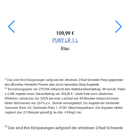
109,99 €
PUKY LR 1 L
Blau
*)
Das sind Ihre Einsparungen aufgrund der attrativen 2-Rad Schwede Preise gegenüber
den offiziellen Hersteller-Preisen oder durch besondere Shop-Angebote
**)
Barzahlungspreis von 279,99€ entspricht dem Nettodarlehensbetrag; 48 monatl. Raten
a 6,30€ ergeben einen Gesamtbetrag von 302,49 €. Letzte Rate kann abweichen.
Effektiver Jahreszins von 3,90% bei einer Laufzeit von 48 Monaten entspricht einem
festen Sollzinssatz von 3,67% p.a.. Bonität vorausgesetzt. Ein Angebot der Santander
Consumer Bank AG, Santander-Platz 1, 41061 Mönchengladbach. Die Angaben stellen
zugleich das 2/3 Beispiel gemäß § 6a Abs. 4 PAngV dar.
*)
Das sind Ihre Einsparungen aufgrund der attrativen 2-Rad Schwede