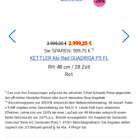
-25%
2.999,25 €
3.999,00 €
*)
Sie SPAREN: 999,75 €
KETTLER Alu-Rad QUADRIGA P5 FL
RH: 48 cm / 28 Zoll
Rot
*)
Das sind Ihre Einsparungen aufgrund der attrativen 2-Rad Schwede Preise gegenüber
den offiziellen Hersteller-Preisen oder durch besondere Shop-Angebote
**)
Barzahlungspreis von 429,95€ entspricht dem Nettodarlehensbetrag; 48 monatl. Raten
a 9,68€ ergeben einen Gesamtbetrag von 464,51 €. Letzte Rate kann abweichen.
Effektiver Jahreszins von 3,90% bei einer Laufzeit von 48 Monaten entspricht einem
festen Sollzinssatz von 3,67% p.a.. Bonität vorausgesetzt. Ein Angebot der Santander
Consumer Bank AG, Santander-Platz 1, 41061 Mönchengladbach. Die Angaben stellen
zugleich das 2/3 Beispiel gemäß § 6a Abs. 4 PAngV dar.