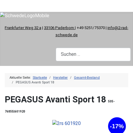
Frankfurter Weg 32 a
|
33106 Paderborn
| +49 5251/75370 |
info@2-rad-
schwede.de
Aktuelle Seite:
Startseite
Hersteller
Gesamt-Bestand
PEGASUS Avanti Sport 18
PEGASUS Avanti Sport 18
505-
76855|601920
-17%