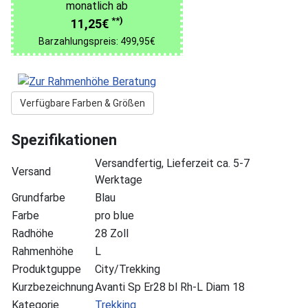
monatlich ab
**)
11,25€
Barzahlungspreis: 499,95€
Verfügbare Farben & Größen
Spezifikationen
Versandfertig, Lieferzeit ca. 5-7
Versand
Werktage
Grundfarbe
Blau
Farbe
pro blue
Radhöhe
28 Zoll
Rahmenhöhe
L
Produktguppe
City/Trekking
Kurzbezeichnung
Avanti Sp Er28 bl Rh-L Diam 18
Kategorie
Trekking