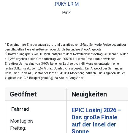
PUKY LR M
Pink
*)
Das sind Ihre Einsparungen aufgrund der attrativen 2-Rad Schwede Preise gegenüber
den offiziellen Hersteller-Preisen oder durch besondere Shop-Angebote
**)
Barzahlungspreis von 189,99€ entspricht dem Nettodarlehensbetrag; 48 monatl. Raten
a 4,28€ ergeben einen Gesamtbetrag von 205,26 €. Letzte Rate kann abweichen.
Effektiver Jahreszins von 3,90% bei einer Laufzeit von 48 Monaten entspricht einem
festen Sollzinssatz von 3,67% p.a.. Bonität vorausgesetzt. Ein Angebot der Santander
Consumer Bank AG, Santander-Platz 1, 41061 Mönchengladbach. Die Angaben stellen
zugleich das 2/3 Beispiel gemäß § 6a Abs. 4 PAngV dar.
Geöffnet
Neuigkeiten
Fahrrad
EPIC Lošinj 2026 –
Das große Finale
Montag bis
auf der Insel der
Freitag:
Sonne