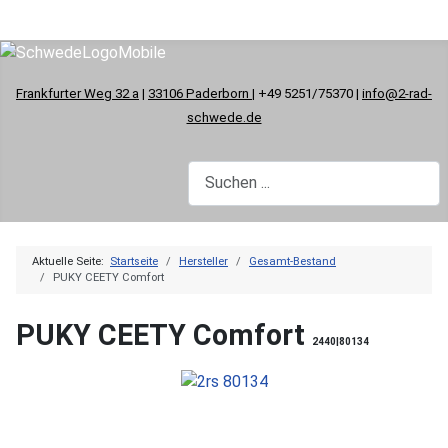
Frankfurter Weg 32 a
|
33106 Paderborn
| +49 5251/75370 |
info@2-rad-
schwede.de
Aktuelle Seite:
Startseite
Hersteller
Gesamt-Bestand
PUKY CEETY Comfort
PUKY CEETY Comfort
2440|80134