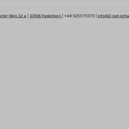
urter Weg 32 a
|
33106 Paderborn
| +49 5251/75370 |
info@2-rad-sch