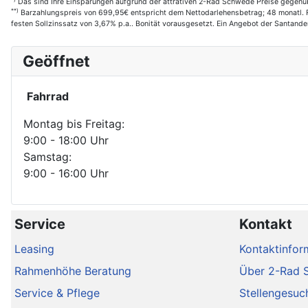
Das sind Ihre Einsparungen aufgrund der attrativen 2-Rad Schwede Preise gegenüb
**)
Barzahlungspreis von 699,95€ entspricht dem Nettodarlehensbetrag; 48 monatl. Ra
festen Sollzinssatz von 3,67% p.a.. Bonität vorausgesetzt. Ein Angebot der Santan
Geöffnet
Fahrrad
Montag bis Freitag:
9:00 - 18:00 Uhr
Samstag:
9:00 - 16:00 Uhr
Service
Kontakt
Leasing
Kontaktinfor
Rahmenhöhe Beratung
Über 2-Rad 
Service & Pflege
Stellengesuc