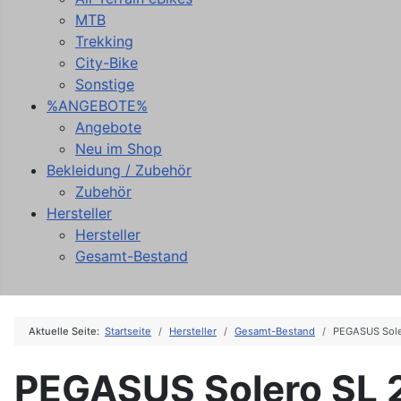
MTB
Trekking
City-Bike
Sonstige
%ANGEBOTE%
Angebote
Neu im Shop
Bekleidung / Zubehör
Zubehör
Hersteller
Hersteller
Gesamt-Bestand
Aktuelle Seite:
Startseite
Hersteller
Gesamt-Bestand
PEGASUS Sole
PEGASUS Solero SL 