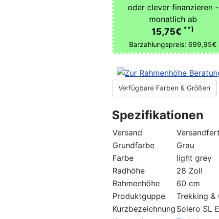
oder clever finanzieren -
monatlich ab
**)
15,75€
Barzahlungspreis: 699,95€
Verfügbare Farben & Größen
Spezifikationen
Versand
Versandfert
Grundfarbe
Grau
Farbe
light grey
Radhöhe
28 Zoll
Rahmenhöhe
60 cm
Produktguppe
Trekking & 
Kurzbezeichnung
Solero SL 