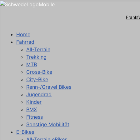
Frankf
Home
Fahrrad
All-Terrain
Trekking
MTB
Cross-Bike
City-Bike
Renn-/Gravel Bikes
Jugendrad
Kinder
BMX
Fitness
Sonstige Mobilität
E-Bikes
All-Terrain eBikes