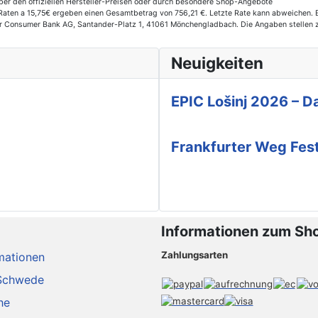
er den offiziellen Hersteller-Preisen oder durch besondere Shop-Angebote
ten a 15,75€ ergeben einen Gesamtbetrag von 756,21 €. Letzte Rate kann abweichen. Ef
der Consumer Bank AG, Santander-Platz 1, 41061 Mönchengladbach. Die Angaben stellen 
Neuigkeiten
EPIC Lošinj 2026 – Da
Frankfurter Weg Fes
Informationen zum Sh
Zahlungsarten
mationen
Schwede
he