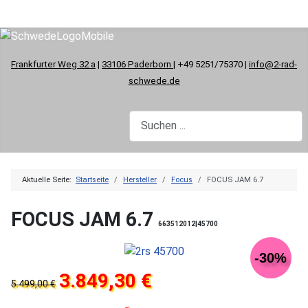
Frankfurter Weg 32 a
|
33106 Paderborn
| +49 5251/75370 |
info@2-rad-
schwede.de
Aktuelle Seite:
Startseite
Hersteller
Focus
FOCUS JAM 6.7
FOCUS JAM 6.7
663512012|45700
-30%
3.849,30 €
5.499,00 €