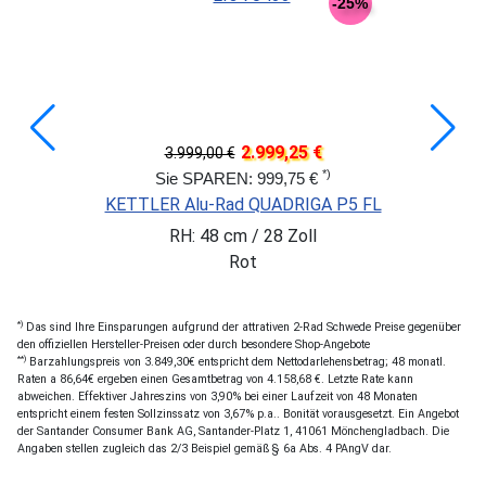
-25%
2.999,25 €
3.999,00 €
*)
Sie SPAREN: 999,75 €
KETTLER Alu-Rad QUADRIGA P5 FL
RH: 48 cm / 28 Zoll
Rot
*)
Das sind Ihre Einsparungen aufgrund der attrativen 2-Rad Schwede Preise gegenüber
den offiziellen Hersteller-Preisen oder durch besondere Shop-Angebote
**)
Barzahlungspreis von 3.849,30€ entspricht dem Nettodarlehensbetrag; 48 monatl.
Raten a 86,64€ ergeben einen Gesamtbetrag von 4.158,68 €. Letzte Rate kann
abweichen. Effektiver Jahreszins von 3,90% bei einer Laufzeit von 48 Monaten
entspricht einem festen Sollzinssatz von 3,67% p.a.. Bonität vorausgesetzt. Ein Angebot
der Santander Consumer Bank AG, Santander-Platz 1, 41061 Mönchengladbach. Die
Angaben stellen zugleich das 2/3 Beispiel gemäß § 6a Abs. 4 PAngV dar.