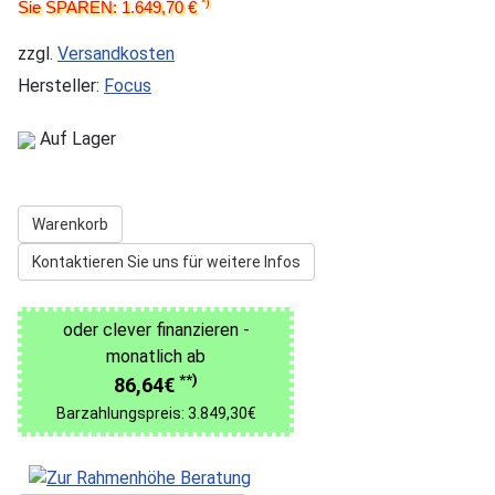
*)
Sie SPAREN: 1.649,70 €
zzgl.
Versandkosten
Hersteller:
Focus
Auf Lager
Warenkorb
Kontaktieren Sie uns für weitere Infos
oder clever finanzieren -
monatlich ab
**)
86,64€
Barzahlungspreis: 3.849,30€