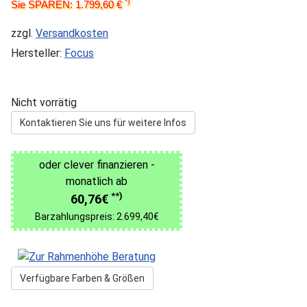
*)
Sie SPAREN: 1.799,60 €
zzgl.
Versandkosten
Hersteller:
Focus
Nicht vorrätig
Kontaktieren Sie uns für weitere Infos
oder clever finanzieren -
monatlich ab
**)
60,76€
Barzahlungspreis: 2.699,40€
Verfügbare Farben & Größen