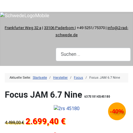
Frankfurter Weg 32 a
|
33106 Paderborn
| +49 5251/75370 |
info@2-rad-
schwede.de
Aktuelle Seite:
Startseite
Hersteller
Focus
Focus JAM 6.7 Nine
Focus JAM 6.7 Nine
637518143|45180
-40%
2.699,40 €
4.499,00 €