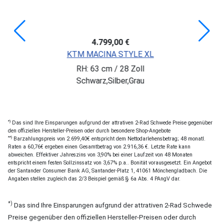
4.799,00 €
KTM MACINA STYLE XL
RH: 63 cm / 28 Zoll
Schwarz,Silber,Grau
*)
Das sind Ihre Einsparungen aufgrund der attrativen 2-Rad Schwede Preise gegenüber
den offiziellen Hersteller-Preisen oder durch besondere Shop-Angebote
**)
Barzahlungspreis von 2.699,40€ entspricht dem Nettodarlehensbetrag; 48 monatl.
Raten a 60,76€ ergeben einen Gesamtbetrag von 2.916,36 €. Letzte Rate kann
abweichen. Effektiver Jahreszins von 3,90% bei einer Laufzeit von 48 Monaten
entspricht einem festen Sollzinssatz von 3,67% p.a.. Bonität vorausgesetzt. Ein Angebot
der Santander Consumer Bank AG, Santander-Platz 1, 41061 Mönchengladbach. Die
Angaben stellen zugleich das 2/3 Beispiel gemäß § 6a Abs. 4 PAngV dar.
*)
Das sind Ihre Einsparungen aufgrund der attrativen 2-Rad Schwede
Preise gegenüber den offiziellen Hersteller-Preisen oder durch