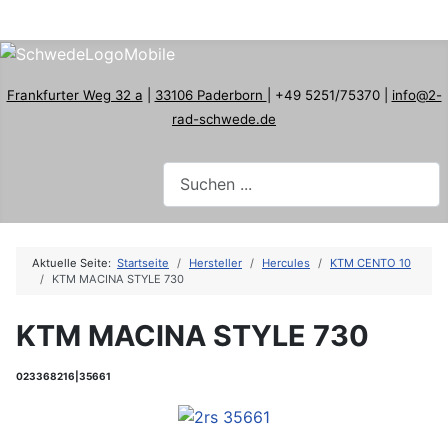
Frankfurter Weg 32 a
|
33106 Paderborn
| +49 5251/75370 |
info@2-
rad-schwede.de
Aktuelle Seite:
Startseite
Hersteller
Hercules
KTM CENTO 10
KTM MACINA STYLE 730
KTM MACINA STYLE 730
023368216|35661