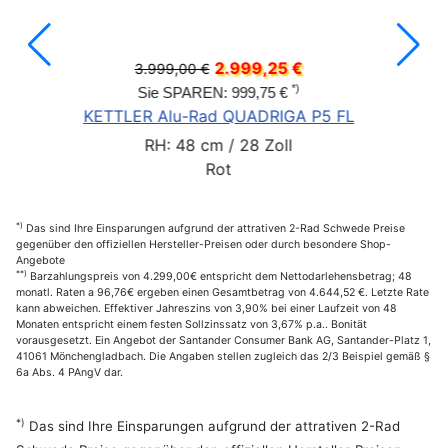
2.999,25 €
3.999,00 €
*)
Sie SPAREN: 999,75 €
KETTLER Alu-Rad QUADRIGA P5 FL
RH: 48 cm / 28 Zoll
Rot
*)
Das sind Ihre Einsparungen aufgrund der attrativen 2-Rad Schwede Preise
gegenüber den offiziellen Hersteller-Preisen oder durch besondere Shop-
Angebote
**)
Barzahlungspreis von 4.299,00€ entspricht dem Nettodarlehensbetrag; 48
monatl. Raten a 96,76€ ergeben einen Gesamtbetrag von 4.644,52 €. Letzte Rate
kann abweichen. Effektiver Jahreszins von 3,90% bei einer Laufzeit von 48
Monaten entspricht einem festen Sollzinssatz von 3,67% p.a.. Bonität
vorausgesetzt. Ein Angebot der Santander Consumer Bank AG, Santander-Platz 1,
41061 Mönchengladbach. Die Angaben stellen zugleich das 2/3 Beispiel gemäß §
6a Abs. 4 PAngV dar.
*)
Das sind Ihre Einsparungen aufgrund der attrativen 2-Rad