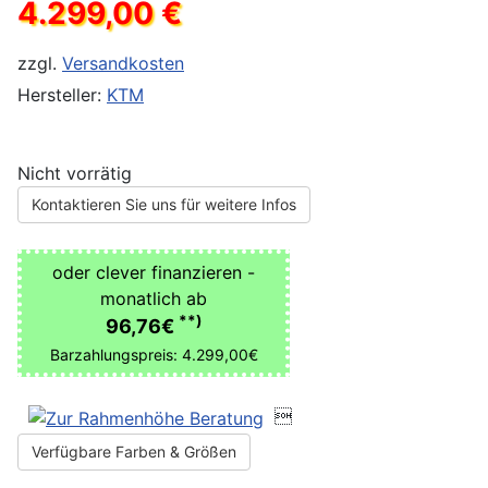
4.299,00 €
zzgl.
Versandkosten
Hersteller:
KTM
Nicht vorrätig
Kontaktieren Sie uns für weitere Infos
oder clever finanzieren -
monatlich ab
**)
96,76€
Barzahlungspreis: 4.299,00€

Verfügbare Farben & Größen