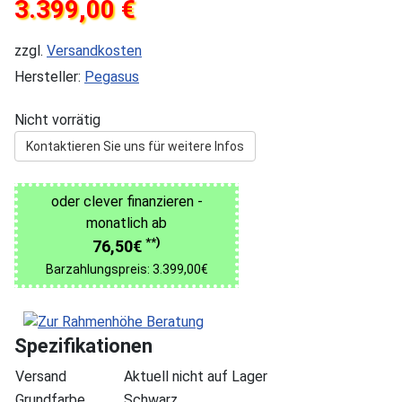
3.399,00 €
zzgl.
Versandkosten
Hersteller:
Pegasus
Nicht vorrätig
Kontaktieren Sie uns für weitere Infos
oder clever finanzieren -
monatlich ab
**)
76,50€
Barzahlungspreis: 3.399,00€
Spezifikationen
Versand
Aktuell nicht auf Lager
Grundfarbe
Schwarz