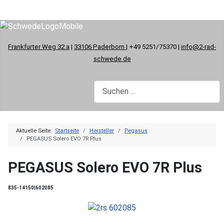
Frankfurter Weg 32 a
|
33106 Paderborn
| +49 5251/75370 |
info@2-rad-
schwede.de
Aktuelle Seite:
Startseite
Hersteller
Pegasus
PEGASUS Solero EVO 7R Plus
PEGASUS Solero EVO 7R Plus
835-14150|602085