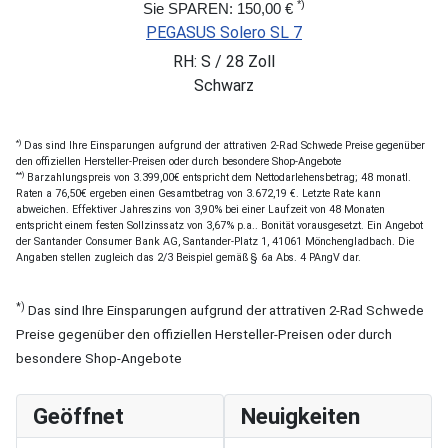
*)
Sie SPAREN: 150,00 €
PEGASUS Solero SL 7
RH: S / 28 Zoll
Schwarz
*)
Das sind Ihre Einsparungen aufgrund der attrativen 2-Rad Schwede Preise gegenüber
den offiziellen Hersteller-Preisen oder durch besondere Shop-Angebote
**)
Barzahlungspreis von 3.399,00€ entspricht dem Nettodarlehensbetrag; 48 monatl.
Raten a 76,50€ ergeben einen Gesamtbetrag von 3.672,19 €. Letzte Rate kann
abweichen. Effektiver Jahreszins von 3,90% bei einer Laufzeit von 48 Monaten
entspricht einem festen Sollzinssatz von 3,67% p.a.. Bonität vorausgesetzt. Ein Angebot
der Santander Consumer Bank AG, Santander-Platz 1, 41061 Mönchengladbach. Die
Angaben stellen zugleich das 2/3 Beispiel gemäß § 6a Abs. 4 PAngV dar.
*)
Das sind Ihre Einsparungen aufgrund der attrativen 2-Rad Schwede
Preise gegenüber den offiziellen Hersteller-Preisen oder durch
besondere Shop-Angebote
Geöffnet
Neuigkeiten