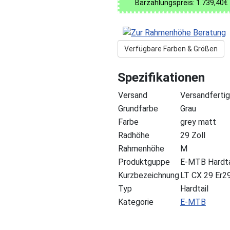
Barzahlungspreis: 1.739,40€
Verfügbare Farben & Größen
Spezifikationen
Versand
Versandfertig
Grundfarbe
Grau
Farbe
grey matt
Radhöhe
29 Zoll
Rahmenhöhe
M
Produktguppe
E-MTB Hardta
Kurzbezeichnung
LT CX 29 Er2
Typ
Hardtail
Kategorie
E-MTB