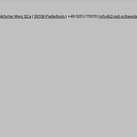
nkfurter Weg 32 a
|
33106 Paderborn
| +49 5251/75370 |
info@2-rad-schwed