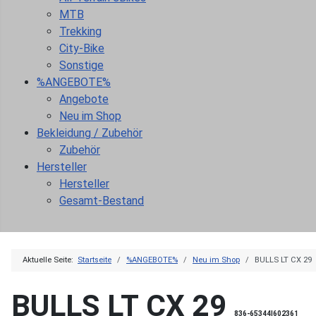
MTB
Trekking
City-Bike
Sonstige
%ANGEBOTE%
Angebote
Neu im Shop
Bekleidung / Zubehör
Zubehör
Hersteller
Hersteller
Gesamt-Bestand
Aktuelle Seite:
Startseite
%ANGEBOTE%
Neu im Shop
BULLS LT CX 29
BULLS LT CX 29
836-65344|602361