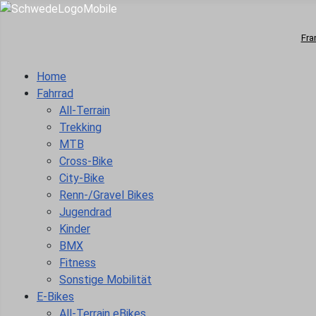
Fra
Home
Fahrrad
All-Terrain
Trekking
MTB
Cross-Bike
City-Bike
Renn-/Gravel Bikes
Jugendrad
Kinder
BMX
Fitness
Sonstige Mobilität
E-Bikes
All-Terrain eBikes