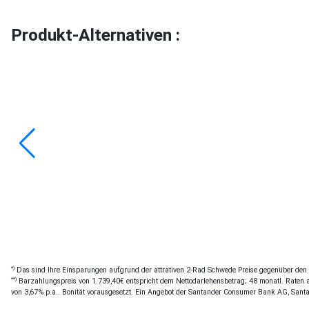
Produkt-Alternativen :
*)
Das sind Ihre Einsparungen aufgrund der attrativen 2-Rad Schwede Preise gegenüber den of
**)
Barzahlungspreis von 1.739,40€ entspricht dem Nettodarlehensbetrag; 48 monatl. Raten a 
von 3,67% p.a.. Bonität vorausgesetzt. Ein Angebot der Santander Consumer Bank AG, Sant