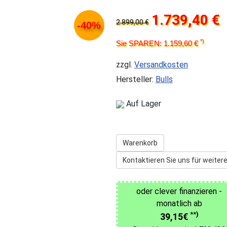
1.739,40 €
2.899,00 €
-40%
*)
Sie SPAREN: 1.159,60 €
zzgl.
Versandkosten
Hersteller:
Bulls
Auf Lager
Warenkorb
Kontaktieren Sie uns für weitere
oder clever finanzieren -
monatlich ab
**)
39,15€