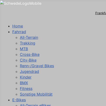
Frankf
Home
Fahrrad
All-Terrain
Trekking
MTB
Cross-Bike
City-Bike
Renn-/Gravel Bikes
Jugendrad
Kinder
BMX
Fitness
Sonstige Mobilität
E-Bikes
All-Terrain eBikes