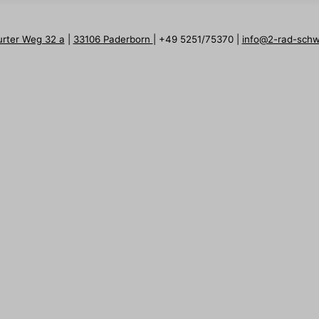
urter Weg 32 a
|
33106 Paderborn
| +49 5251/75370 |
info@2-rad-sch