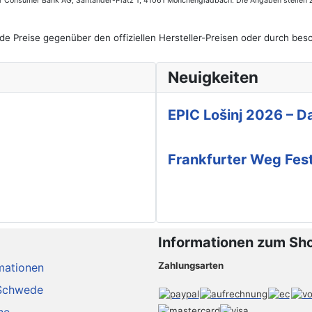
der Consumer Bank AG, Santander-Platz 1, 41061 Mönchengladbach. Die Angaben stellen 
de Preise gegenüber den offiziellen Hersteller-Preisen oder durch b
Neuigkeiten
EPIC Lošinj 2026 – Da
Frankfurter Weg Fes
Informationen zum Sh
Zahlungsarten
mationen
Schwede
he