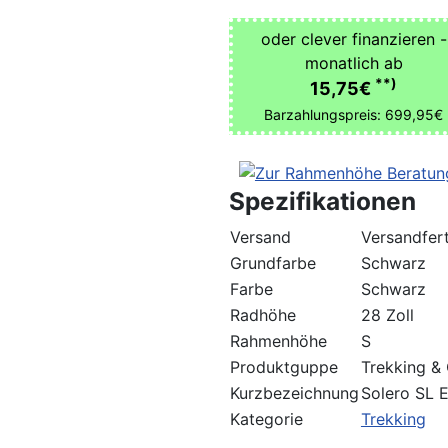
oder clever finanzieren -
monatlich ab
**)
15,75€
Barzahlungspreis: 699,95€
Spezifikationen
Versand
Versandfert
Grundfarbe
Schwarz
Farbe
Schwarz
Radhöhe
28 Zoll
Rahmenhöhe
S
Produktguppe
Trekking & 
Kurzbezeichnung
Solero SL 
Kategorie
Trekking