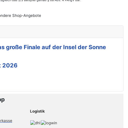
zugleich das 2/3 Beispiel gemäß § 6a Abs. 4 PAngV dar.
esondere Shop-Angebote
s große Finale auf der Insel der Sonne
t 2026
op
Logistik