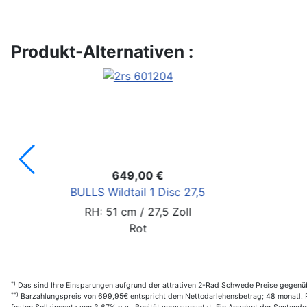
Produkt-Alternativen :
-20%
€
562,46 €
749,95 €
*)
 €
Sie SPAREN: 187,49 €
30
BULLS Wildtail 2 27,
RH: M / 27,5 Zoll
Silber
*)
Das sind Ihre Einsparungen aufgrund der attrativen 2-Rad Schwede Preise gegenüb
**)
Barzahlungspreis von 699,95€ entspricht dem Nettodarlehensbetrag; 48 monatl. Ra