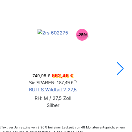
-14%
-
599,96 €
749,95 €
*)
Sie SPAREN: 149,99 €
,5
BULLS Wildtail 2 Disc 29
RH: 41 cm / 29 Zoll
Schwarz
fektiver Jahreszins von 3,90% bei einer Laufzeit von 48 Monaten entspricht einem