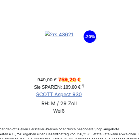
-25%
1.199,00 €
*)
*)
Sie SPAREN: 200,00 €
5
BULLS Copperhead 3 27
RH: 56 cm / 27,5 Zoll
Schwarz
er den offiziellen Hersteller-Preisen oder durch besondere Shop-Angebote
ten a 15,75€ ergeben einen Gesamtbetrag von 756,21 €. Letzte Rate kann abweichen. Ef