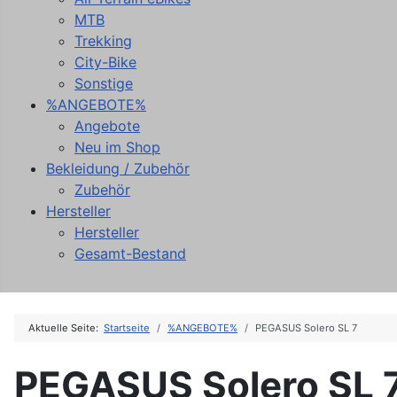
MTB
Trekking
City-Bike
Sonstige
%ANGEBOTE%
Angebote
Neu im Shop
Bekleidung / Zubehör
Zubehör
Hersteller
Hersteller
Gesamt-Bestand
Aktuelle Seite:
Startseite
%ANGEBOTE%
PEGASUS Solero SL 7
PEGASUS Solero SL 