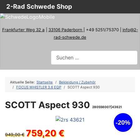
2-Rad Schwede Shop
Frankfurter Weg 32 a
|
33106 Paderborn
| +49 5251/75370 |
info@2-
rad-schwede.de
Aktuelle Seite:
Startseite
Bekleidung / Zubehör
FOCUS WHISTLER 3.6 EQP
SCOTT Aspect 930
SCOTT Aspect 930
280556007|43621
-20%
759,20 €
949,00 €