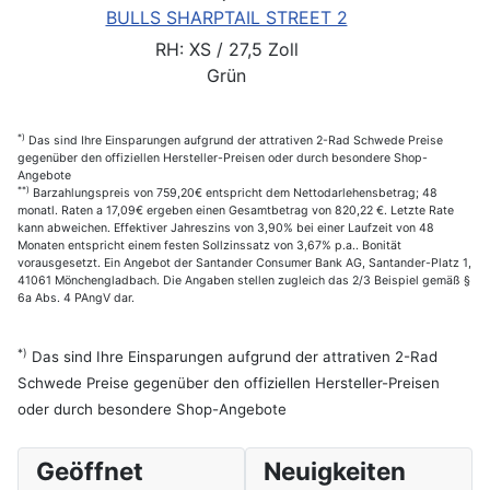
SHARPTAIL STREET 2
BULLS SHA
H: XS / 27,5 Zoll
RH: S
Grün
*)
Das sind Ihre Einsparungen aufgrund der attrativen 2-Rad Schwede Preise
gegenüber den offiziellen Hersteller-Preisen oder durch besondere Shop-
Angebote
**)
Barzahlungspreis von 759,20€ entspricht dem Nettodarlehensbetrag; 48
monatl. Raten a 17,09€ ergeben einen Gesamtbetrag von 820,22 €. Letzte Rate
kann abweichen. Effektiver Jahreszins von 3,90% bei einer Laufzeit von 48
Monaten entspricht einem festen Sollzinssatz von 3,67% p.a.. Bonität
vorausgesetzt. Ein Angebot der Santander Consumer Bank AG, Santander-Platz 1,
41061 Mönchengladbach. Die Angaben stellen zugleich das 2/3 Beispiel gemäß §
6a Abs. 4 PAngV dar.
*)
Das sind Ihre Einsparungen aufgrund der attrativen 2-Rad
Schwede Preise gegenüber den offiziellen Hersteller-Preisen
oder durch besondere Shop-Angebote
Geöffnet
Neuigkeiten