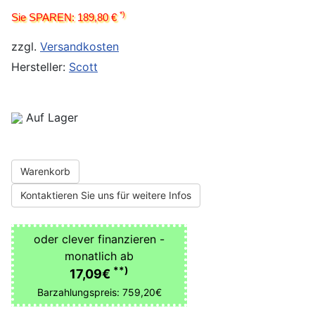
*)
Sie SPAREN: 189,80 €
zzgl.
Versandkosten
Hersteller:
Scott
Auf Lager
Warenkorb
Kontaktieren Sie uns für weitere Infos
oder clever finanzieren -
monatlich ab
**)
17,09€
Barzahlungspreis: 759,20€