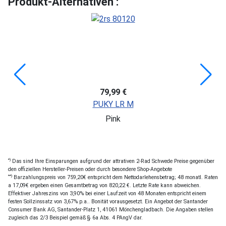
Produkt-Alternativen :
79,99 €
PUKY LR M
Pink
*)
Das sind Ihre Einsparungen aufgrund der attrativen 2-Rad Schwede Preise gegenüber
den offiziellen Hersteller-Preisen oder durch besondere Shop-Angebote
**)
Barzahlungspreis von 759,20€ entspricht dem Nettodarlehensbetrag; 48 monatl. Raten
a 17,09€ ergeben einen Gesamtbetrag von 820,22 €. Letzte Rate kann abweichen.
Effektiver Jahreszins von 3,90% bei einer Laufzeit von 48 Monaten entspricht einem
festen Sollzinssatz von 3,67% p.a.. Bonität vorausgesetzt. Ein Angebot der Santander
Consumer Bank AG, Santander-Platz 1, 41061 Mönchengladbach. Die Angaben stellen
zugleich das 2/3 Beispiel gemäß § 6a Abs. 4 PAngV dar.