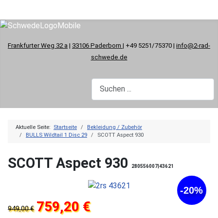
Frankfurter Weg 32 a
|
33106 Paderborn
| +49 5251/75370 |
info@2-rad-
schwede.de
Aktuelle Seite:
Startseite
Bekleidung / Zubehör
BULLS Wildtail 1 Disc 29
SCOTT Aspect 930
SCOTT Aspect 930
280556007|43621
-20%
759,20 €
949,00 €