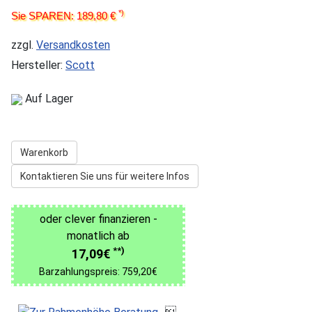
*)
Sie SPAREN: 189,80 €
zzgl.
Versandkosten
Hersteller:
Scott
Auf Lager
Warenkorb
Kontaktieren Sie uns für weitere Infos
oder clever finanzieren -
monatlich ab
**)
17,09€
Barzahlungspreis: 759,20€
