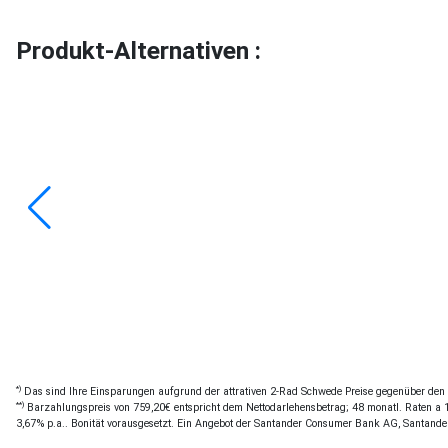
Produkt-Alternativen :
*)
Das sind Ihre Einsparungen aufgrund der attrativen 2-Rad Schwede Preise gegenüber den of
**)
Barzahlungspreis von 759,20€ entspricht dem Nettodarlehensbetrag; 48 monatl. Raten a 17
3,67% p.a.. Bonität vorausgesetzt. Ein Angebot der Santander Consumer Bank AG, Santande