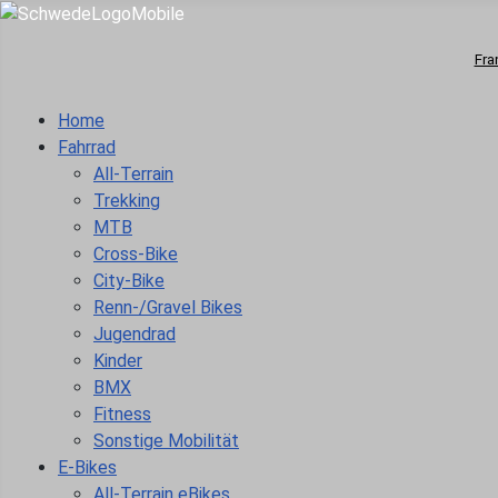
Fra
Home
Fahrrad
All-Terrain
Trekking
MTB
Cross-Bike
City-Bike
Renn-/Gravel Bikes
Jugendrad
Kinder
BMX
Fitness
Sonstige Mobilität
E-Bikes
All-Terrain eBikes