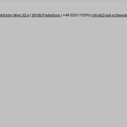
nkfurter Weg 32 a
|
33106 Paderborn
| +49 5251/75370 |
info@2-rad-schwed