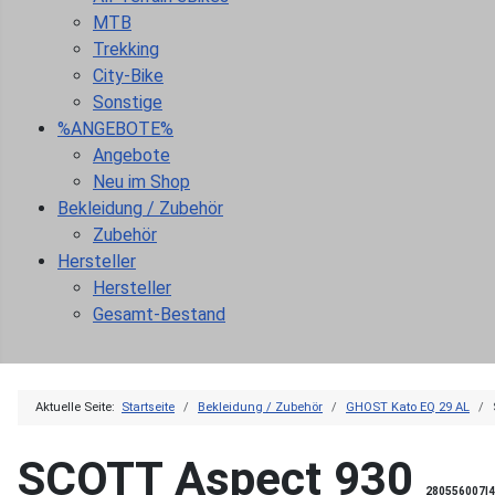
MTB
Trekking
City-Bike
Sonstige
%ANGEBOTE%
Angebote
Neu im Shop
Bekleidung / Zubehör
Zubehör
Hersteller
Hersteller
Gesamt-Bestand
Aktuelle Seite:
Startseite
Bekleidung / Zubehör
GHOST Kato EQ 29 AL
SCOTT Aspect 930
280556007|