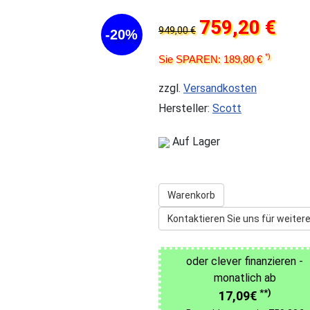
759,20 €
949,00 €
-20%
*)
Sie SPAREN: 189,80 €
zzgl.
Versandkosten
Hersteller:
Scott
Auf Lager
Warenkorb
Kontaktieren Sie uns für weitere
oder clever finanzieren -
monatlich ab
**)
17,09€