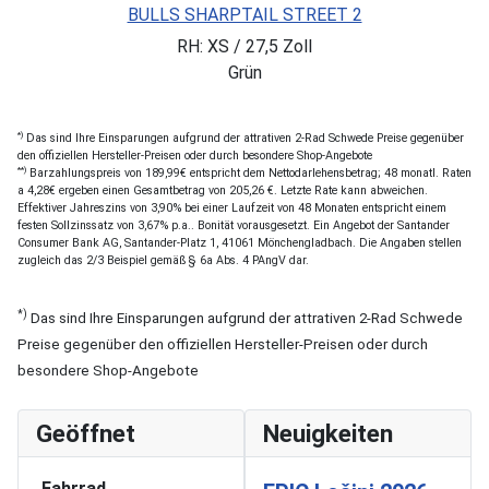
BULLS SHARPTAIL STREET 2
RH: XS / 27,5 Zoll
Grün
*)
Das sind Ihre Einsparungen aufgrund der attrativen 2-Rad Schwede Preise gegenüber
den offiziellen Hersteller-Preisen oder durch besondere Shop-Angebote
**)
Barzahlungspreis von 189,99€ entspricht dem Nettodarlehensbetrag; 48 monatl. Raten
a 4,28€ ergeben einen Gesamtbetrag von 205,26 €. Letzte Rate kann abweichen.
Effektiver Jahreszins von 3,90% bei einer Laufzeit von 48 Monaten entspricht einem
festen Sollzinssatz von 3,67% p.a.. Bonität vorausgesetzt. Ein Angebot der Santander
Consumer Bank AG, Santander-Platz 1, 41061 Mönchengladbach. Die Angaben stellen
zugleich das 2/3 Beispiel gemäß § 6a Abs. 4 PAngV dar.
*)
Das sind Ihre Einsparungen aufgrund der attrativen 2-Rad Schwede
Preise gegenüber den offiziellen Hersteller-Preisen oder durch
besondere Shop-Angebote
Geöffnet
Neuigkeiten
Fahrrad