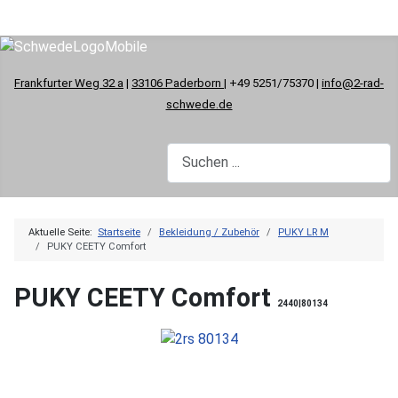
Frankfurter Weg 32 a
|
33106 Paderborn
| +49 5251/75370 |
info@2-rad-
schwede.de
Aktuelle Seite:
Startseite
Bekleidung / Zubehör
PUKY LR M
PUKY CEETY Comfort
PUKY CEETY Comfort
2440|80134