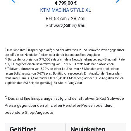
4.799,00 €
KTM MACINA STYLE XL
RH: 63 cm / 28 Zoll
Schwarz,Silber,Grau
*)
Das sind Ihre Einsparungen aufgrund der attrativen 2-Rad Schwede Preise gegenüber
den offiziellen Hersteller-Preisen oder durch besondere Shop-Angebote
**)
Barzahlungspreis von 349,00€ entspricht dem Nettodarlehensbetrag; 48 monatl. Raten
a 7,86€ ergeben einen Gesamtbetrag von 377,05 €. Letzte Rate kann abweichen.
Effektiver Jahreszins von 3,90% bei einer Laufzeit von 48 Monaten entspricht einem
festen Sollzinssatz von 3,67% p.a.. Bonität vorausgesetzt. Ein Angebot der Santander
Consumer Bank AG, Santander-Platz 1, 41061 Mönchengladbach. Die Angaben stellen
zugleich das 2/3 Beispiel gemäß § 6a Abs. 4 PAngV dar.
*)
Das sind Ihre Einsparungen aufgrund der attrativen 2-Rad Schwede
Preise gegenüber den offiziellen Hersteller-Preisen oder durch
besondere Shop-Angebote
Geöffnet
Neuigkeiten