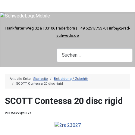
Frankfurter Weg 32 a
|
33106 Paderborn
| +49 5251/75370 |
info@2-rad-
schwede.de
Aktuelle Seite:
Startseite
Bekleidung / Zubehör
SCOTT Contessa 20 disc rigid
SCOTT Contessa 20 disc rigid
290758222|23027