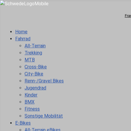
Fra
Home
Fahrrad
All-Terrain
Trekking
MTB
Cross-Bike
City-Bike
Renn-/Gravel Bikes
Jugendrad
Kinder
BMX
Fitness
Sonstige Mobilität
E-Bikes
All-Terrain eBikes