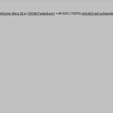
nkfurter Weg 32 a
|
33106 Paderborn
| +49 5251/75370 |
info@2-rad-schwed