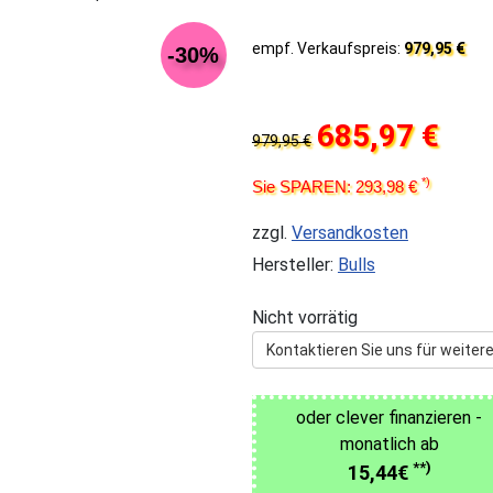
empf. Verkaufspreis:
979,95 €
-30%
685,97 €
979,95 €
*)
Sie SPAREN: 293,98 €
zzgl.
Versandkosten
Hersteller:
Bulls
Nicht vorrätig
Kontaktieren Sie uns für weitere
oder clever finanzieren -
monatlich ab
**)
15,44€