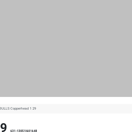
BULLS Copperhead 1 29
29
631-13051|601648