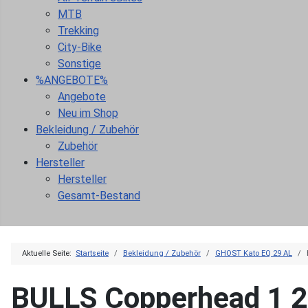
MTB
Trekking
City-Bike
Sonstige
%ANGEBOTE%
Angebote
Neu im Shop
Bekleidung / Zubehör
Zubehör
Hersteller
Hersteller
Gesamt-Bestand
Aktuelle Seite:
Startseite
Bekleidung / Zubehör
GHOST Kato EQ 29 AL
BULLS Copperhead 1 