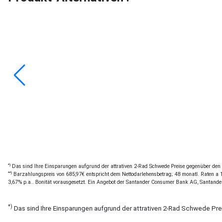
*)
Das sind Ihre Einsparungen aufgrund der attrativen 2-Rad Schwede Preise gegenüber den of
**)
Barzahlungspreis von 685,97€ entspricht dem Nettodarlehensbetrag; 48 monatl. Raten a 15
3,67% p.a.. Bonität vorausgesetzt. Ein Angebot der Santander Consumer Bank AG, Santande
*)
Das sind Ihre Einsparungen aufgrund der attrativen 2-Rad Schwede Pr