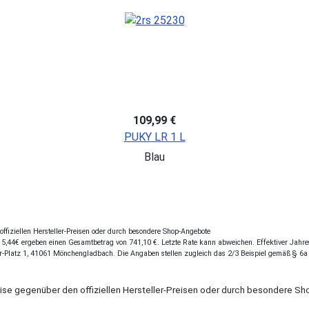
109,99 €
PUKY LR 1 L
Blau
fiziellen Hersteller-Preisen oder durch besondere Shop-Angebote
,44€ ergeben einen Gesamtbetrag von 741,10 €. Letzte Rate kann abweichen. Effektiver Jahresz
r-Platz 1, 41061 Mönchengladbach. Die Angaben stellen zugleich das 2/3 Beispiel gemäß § 6a
eise gegenüber den offiziellen Hersteller-Preisen oder durch besondere 