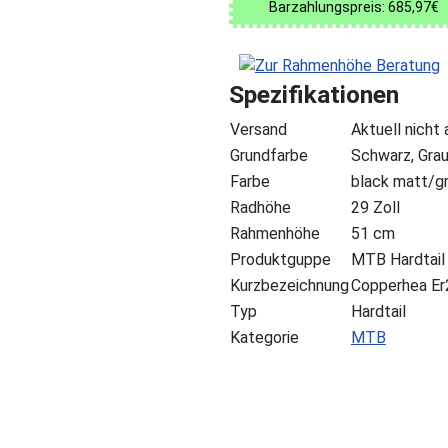
Barzahlungspreis: 685,97€
Spezifikationen
Versand
Aktuell nicht
Grundfarbe
Schwarz, Gra
Farbe
black matt/g
Radhöhe
29 Zoll
Rahmenhöhe
51 cm
Produktguppe
MTB Hardtail
Kurzbezeichnung
Copperhea Er
Typ
Hardtail
Kategorie
MTB