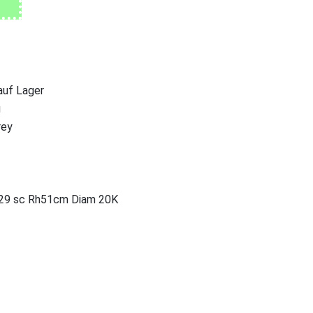
 auf Lager
u
rey
29 sc Rh51cm Diam 20K