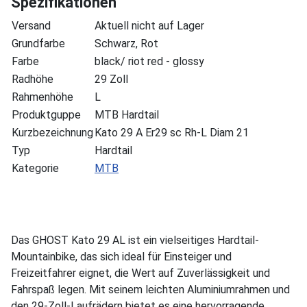
Spezifikationen
Versand
Aktuell nicht auf Lager
Grundfarbe
Schwarz, Rot
Farbe
black/ riot red - glossy
Radhöhe
29 Zoll
Rahmenhöhe
L
Produktguppe
MTB Hardtail
Kurzbezeichnung
Kato 29 A Er29 sc Rh-L Diam 21
Typ
Hardtail
Kategorie
MTB
Das GHOST Kato 29 AL ist ein vielseitiges Hardtail-
Mountainbike, das sich ideal für Einsteiger und
Freizeitfahrer eignet, die Wert auf Zuverlässigkeit und
Fahrspaß legen. Mit seinem leichten Aluminiumrahmen und
den 29-Zoll-Laufrädern bietet es eine hervorragende