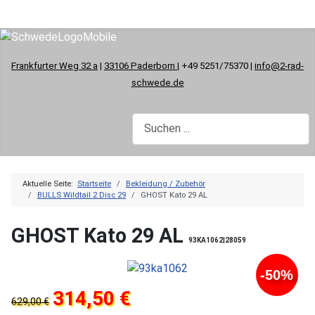
Frankfurter Weg 32 a
|
33106 Paderborn
| +49 5251/75370 |
info@2-rad-
schwede.de
Aktuelle Seite:
Startseite
Bekleidung / Zubehör
BULLS Wildtail 2 Disc 29
GHOST Kato 29 AL
GHOST Kato 29 AL
93KA1062|28059
-50%
314,50 €
629,00 €