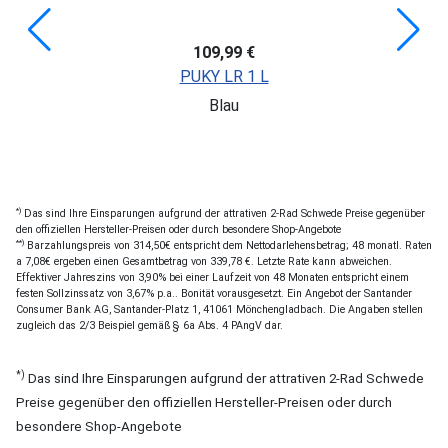
109,99 €
PUKY LR 1 L
Blau
*)
Das sind Ihre Einsparungen aufgrund der attrativen 2-Rad Schwede Preise gegenüber
den offiziellen Hersteller-Preisen oder durch besondere Shop-Angebote
**)
Barzahlungspreis von 314,50€ entspricht dem Nettodarlehensbetrag; 48 monatl. Raten
a 7,08€ ergeben einen Gesamtbetrag von 339,78 €. Letzte Rate kann abweichen.
Effektiver Jahreszins von 3,90% bei einer Laufzeit von 48 Monaten entspricht einem
festen Sollzinssatz von 3,67% p.a.. Bonität vorausgesetzt. Ein Angebot der Santander
Consumer Bank AG, Santander-Platz 1, 41061 Mönchengladbach. Die Angaben stellen
zugleich das 2/3 Beispiel gemäß § 6a Abs. 4 PAngV dar.
*)
Das sind Ihre Einsparungen aufgrund der attrativen 2-Rad Schwede
Preise gegenüber den offiziellen Hersteller-Preisen oder durch
besondere Shop-Angebote