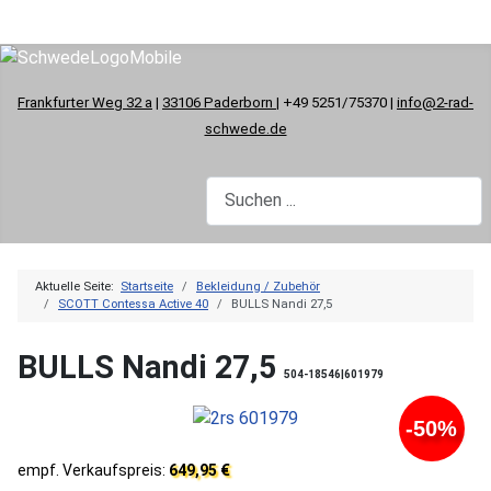
Frankfurter Weg 32 a
|
33106 Paderborn
| +49 5251/75370 |
info@2-rad-
schwede.de
Aktuelle Seite:
Startseite
Bekleidung / Zubehör
SCOTT Contessa Active 40
BULLS Nandi 27,5
BULLS Nandi 27,5
504-18546|601979
-50%
empf. Verkaufspreis:
649,95 €