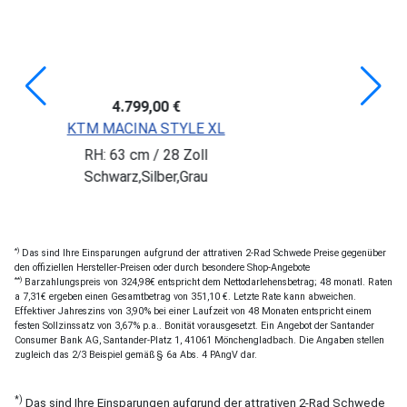
99,00 €
3.249,0
NA STYLE XL
KALKHOFF ENDEAV
m / 28 Zoll
RH: 53 cm / 
Silber,Grau
Grau
*)
Das sind Ihre Einsparungen aufgrund der attrativen 2-Rad Schwede Preise gegenüber
den offiziellen Hersteller-Preisen oder durch besondere Shop-Angebote
**)
Barzahlungspreis von 324,98€ entspricht dem Nettodarlehensbetrag; 48 monatl. Raten
a 7,31€ ergeben einen Gesamtbetrag von 351,10 €. Letzte Rate kann abweichen.
Effektiver Jahreszins von 3,90% bei einer Laufzeit von 48 Monaten entspricht einem
festen Sollzinssatz von 3,67% p.a.. Bonität vorausgesetzt. Ein Angebot der Santander
Consumer Bank AG, Santander-Platz 1, 41061 Mönchengladbach. Die Angaben stellen
zugleich das 2/3 Beispiel gemäß § 6a Abs. 4 PAngV dar.
*)
Das sind Ihre Einsparungen aufgrund der attrativen 2-Rad Schwede