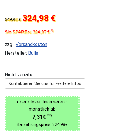
324,98 €
649,95 €
*)
Sie SPAREN: 324,97 €
zzgl.
Versandkosten
Hersteller:
Bulls
Nicht vorrätig
Kontaktieren Sie uns für weitere Infos
oder clever finanzieren -
monatlich ab
**)
7,31€
Barzahlungspreis: 324,98€