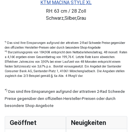
KTM MACINA STYLE XL
RH: 63 cm / 28 Zoll
Schwarz,Silber,Grau
*)
Das sind Ihre Einsparungen aufgrund der attrativen 2-Rad Schwede Preise gegenüber
den offiziellen Hersteller-Preisen oder durch besondere Shop-Angebote
**)
Barzahlungspreis von 184,90€ entspricht dem Nettodarlehensbetrag; 48 monatl. Raten
a 4,16€ ergeben einen Gesamtbetrag von 199,76 €. Letzte Rate kann abweichen.
Effektiver Jahreszins von 3,90% bei einer Laufzeit von 48 Monaten entspricht einem
festen Sollzinssatz von 3,67% p.a.. Bonität vorausgesetzt. Ein Angebot der Santander
Consumer Bank AG, Santander-Platz 1, 41061 Mönchengladbach. Die Angaben stellen
zugleich das 2/3 Beispiel gemäß § 6a Abs. 4 PAngV dar.
*)
Das sind Ihre Einsparungen aufgrund der attrativen 2-Rad Schwede
Preise gegenüber den offiziellen Hersteller-Preisen oder durch
besondere Shop-Angebote
Geöffnet
Neuigkeiten