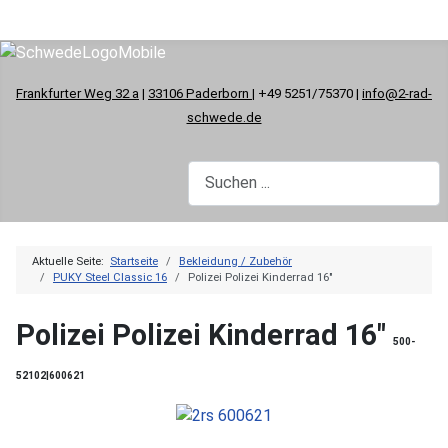
Frankfurter Weg 32 a
|
33106 Paderborn
| +49 5251/75370 |
info@2-rad-
schwede.de
Aktuelle Seite:
Startseite
Bekleidung / Zubehör
PUKY Steel Classic 16
Polizei Polizei Kinderrad 16"
Polizei Polizei Kinderrad 16"
500-
52102|600621