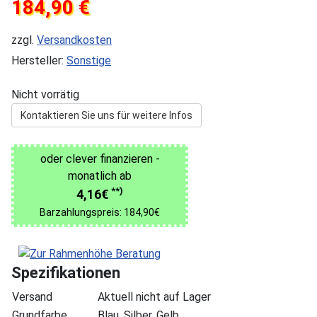
184,90 €
zzgl.
Versandkosten
Hersteller:
Sonstige
Nicht vorrätig
Kontaktieren Sie uns für weitere Infos
oder clever finanzieren -
monatlich ab
**)
4,16€
Barzahlungspreis: 184,90€
Spezifikationen
Versand
Aktuell nicht auf Lager
Grundfarbe
Blau, Silber, Gelb