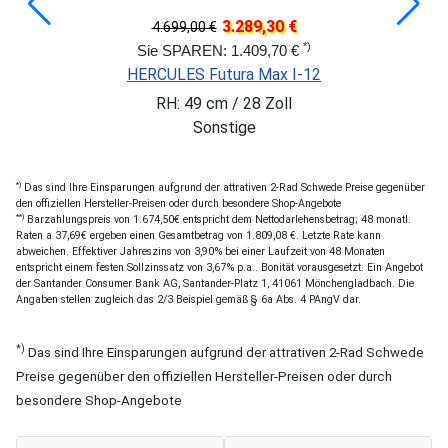
3.289,30 €
4.699,00 €
*)
Sie SPAREN: 1.409,70 €
HERCULES Futura Max I-12
RH: 49 cm / 28 Zoll
Sonstige
*)
Das sind Ihre Einsparungen aufgrund der attrativen 2-Rad Schwede Preise gegenüber
den offiziellen Hersteller-Preisen oder durch besondere Shop-Angebote
**)
Barzahlungspreis von 1.674,50€ entspricht dem Nettodarlehensbetrag; 48 monatl.
Raten a 37,69€ ergeben einen Gesamtbetrag von 1.809,08 €. Letzte Rate kann
abweichen. Effektiver Jahreszins von 3,90% bei einer Laufzeit von 48 Monaten
entspricht einem festen Sollzinssatz von 3,67% p.a.. Bonität vorausgesetzt. Ein Angebot
der Santander Consumer Bank AG, Santander-Platz 1, 41061 Mönchengladbach. Die
Angaben stellen zugleich das 2/3 Beispiel gemäß § 6a Abs. 4 PAngV dar.
*)
Das sind Ihre Einsparungen aufgrund der attrativen 2-Rad Schwede
Preise gegenüber den offiziellen Hersteller-Preisen oder durch
besondere Shop-Angebote