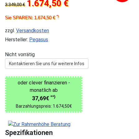
1.674,50 €
3.349,00 €
*)
Sie SPAREN: 1.674,50 €
zzgl.
Versandkosten
Hersteller:
Pegasus
Nicht vorrätig
Kontaktieren Sie uns für weitere Infos
oder clever finanzieren -
monatlich ab
**)
37,69€
Barzahlungspreis: 1.674,50€
Spezifikationen