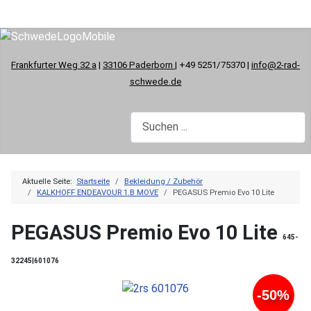
Frankfurter Weg 32 a
|
33106 Paderborn
| +49 5251/75370 |
info@2-rad-
schwede.de
Aktuelle Seite:
Startseite
Bekleidung / Zubehör
KALKHOFF ENDEAVOUR 1.B MOVE
PEGASUS Premio Evo 10 Lite
PEGASUS Premio Evo 10 Lite
645-
32245|601076
-50%