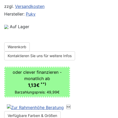
zzgl.
Versandkosten
Hersteller:
Puky
Auf Lager
Warenkorb
Kontaktieren Sie uns für weitere Infos
oder clever finanzieren -
monatlich ab
**)
1,13€
Barzahlungspreis: 49,99€

Verfügbare Farben & Größen