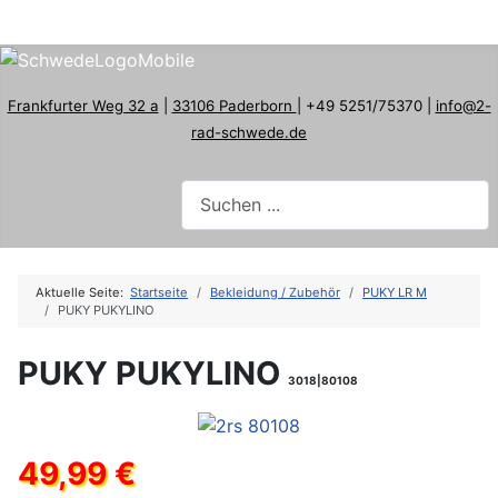
Frankfurter Weg 32 a
|
33106 Paderborn
| +49 5251/75370 |
info@2-
rad-schwede.de
Aktuelle Seite:
Startseite
Bekleidung / Zubehör
PUKY LR M
PUKY PUKYLINO
PUKY PUKYLINO
3018|80108
49,99 €