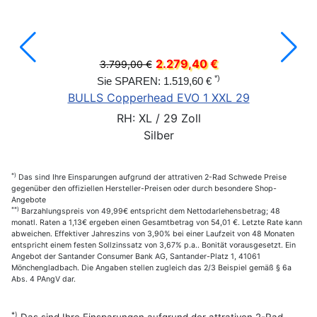
2.279,40 €
3.799,00 €
*)
Sie SPAREN: 1.519,60 €
BULLS Copperhead EVO 1 XXL 29
RH: XL / 29 Zoll
Silber
*)
Das sind Ihre Einsparungen aufgrund der attrativen 2-Rad Schwede Preise
gegenüber den offiziellen Hersteller-Preisen oder durch besondere Shop-
Angebote
**)
Barzahlungspreis von 49,99€ entspricht dem Nettodarlehensbetrag; 48
monatl. Raten a 1,13€ ergeben einen Gesamtbetrag von 54,01 €. Letzte Rate kann
abweichen. Effektiver Jahreszins von 3,90% bei einer Laufzeit von 48 Monaten
entspricht einem festen Sollzinssatz von 3,67% p.a.. Bonität vorausgesetzt. Ein
Angebot der Santander Consumer Bank AG, Santander-Platz 1, 41061
Mönchengladbach. Die Angaben stellen zugleich das 2/3 Beispiel gemäß § 6a
Abs. 4 PAngV dar.
*)
Das sind Ihre Einsparungen aufgrund der attrativen 2-Rad