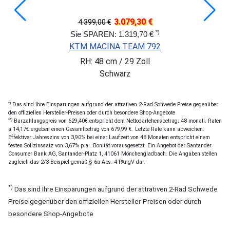
3.079,30 €
4.399,00 €
*)
Sie SPAREN: 1.319,70 €
KTM MACINA TEAM 792
RH: 48 cm / 29 Zoll
Schwarz
*)
Das sind Ihre Einsparungen aufgrund der attrativen 2-Rad Schwede Preise gegenüber
den offiziellen Hersteller-Preisen oder durch besondere Shop-Angebote
**)
Barzahlungspreis von 629,40€ entspricht dem Nettodarlehensbetrag; 48 monatl. Raten
a 14,17€ ergeben einen Gesamtbetrag von 679,99 €. Letzte Rate kann abweichen.
Effektiver Jahreszins von 3,90% bei einer Laufzeit von 48 Monaten entspricht einem
festen Sollzinssatz von 3,67% p.a.. Bonität vorausgesetzt. Ein Angebot der Santander
Consumer Bank AG, Santander-Platz 1, 41061 Mönchengladbach. Die Angaben stellen
zugleich das 2/3 Beispiel gemäß § 6a Abs. 4 PAngV dar.
*)
Das sind Ihre Einsparungen aufgrund der attrativen 2-Rad Schwede
Preise gegenüber den offiziellen Hersteller-Preisen oder durch
besondere Shop-Angebote