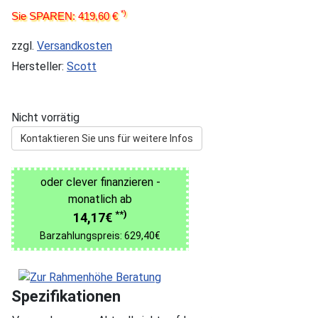
*)
Sie SPAREN: 419,60 €
zzgl.
Versandkosten
Hersteller:
Scott
Nicht vorrätig
Kontaktieren Sie uns für weitere Infos
oder clever finanzieren -
monatlich ab
**)
14,17€
Barzahlungspreis: 629,40€
Spezifikationen