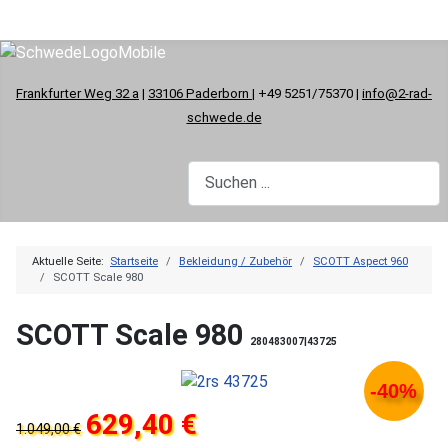
Frankfurter Weg 32 a
|
33106 Paderborn
| +49 5251/75370 |
info@2-rad-
schwede.de
Aktuelle Seite:
Startseite
Bekleidung / Zubehör
SCOTT Aspect 960
SCOTT Scale 980
SCOTT Scale 980
280483007|43725
-40%
629,40 €
1.049,00 €