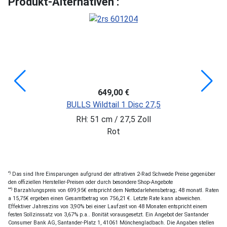
Produkt-Alternativen :
649,00 €
BULLS Wildtail 1 Disc 27,5
RH: 51 cm / 27,5 Zoll
Rot
*)
Das sind Ihre Einsparungen aufgrund der attrativen 2-Rad Schwede Preise gegenüber
den offiziellen Hersteller-Preisen oder durch besondere Shop-Angebote
**)
Barzahlungspreis von 699,95€ entspricht dem Nettodarlehensbetrag; 48 monatl. Raten
a 15,75€ ergeben einen Gesamtbetrag von 756,21 €. Letzte Rate kann abweichen.
Effektiver Jahreszins von 3,90% bei einer Laufzeit von 48 Monaten entspricht einem
festen Sollzinssatz von 3,67% p.a.. Bonität vorausgesetzt. Ein Angebot der Santander
Consumer Bank AG, Santander-Platz 1, 41061 Mönchengladbach. Die Angaben stellen