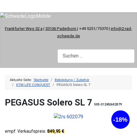
Frankfurter Weg 32 a
|
33106 Paderborn
| +49 5251/75370 |
info@2-rad-
schwede.de
Aktuelle Seite:
Startseite
Bekleidung / Zubehör
KTM LIFE CONQUEST
PEGASUS Solero SL 7
PEGASUS Solero SL 7
505-31245|602079
-18%
empf. Verkaufspreis:
849,95 €