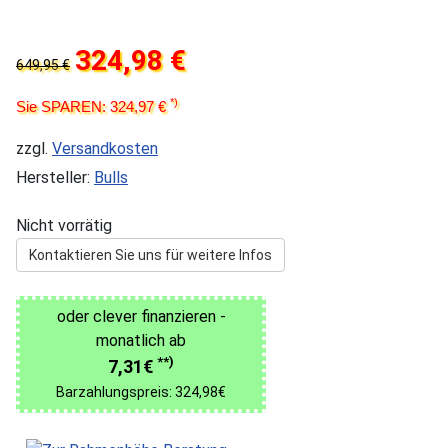
324,98 €
649,95 €
*)
Sie SPAREN: 324,97 €
zzgl.
Versandkosten
Hersteller:
Bulls
Nicht vorrätig
Kontaktieren Sie uns für weitere Infos
oder clever finanzieren -
monatlich ab
**)
7,31€
Barzahlungspreis: 324,98€