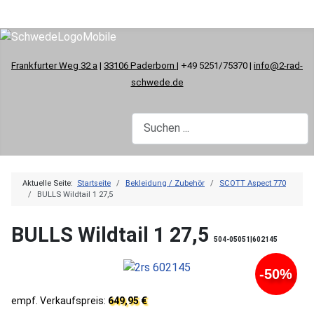
Frankfurter Weg 32 a
|
33106 Paderborn
| +49 5251/75370 |
info@2-rad-
schwede.de
Aktuelle Seite:
Startseite
Bekleidung / Zubehör
SCOTT Aspect 770
BULLS Wildtail 1 27,5
BULLS Wildtail 1 27,5
504-05051|602145
-50%
empf. Verkaufspreis:
649,95 €