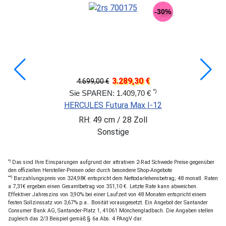
-30%
3.289,30 €
4.699,00 €
*)
Sie SPAREN: 1.409,70 €
HERCULES Futura Max I-12
RH: 49 cm / 28 Zoll
Sonstige
*)
Das sind Ihre Einsparungen aufgrund der attrativen 2-Rad Schwede Preise gegenüber
den offiziellen Hersteller-Preisen oder durch besondere Shop-Angebote
**)
Barzahlungspreis von 324,98€ entspricht dem Nettodarlehensbetrag; 48 monatl. Raten
a 7,31€ ergeben einen Gesamtbetrag von 351,10 €. Letzte Rate kann abweichen.
Effektiver Jahreszins von 3,90% bei einer Laufzeit von 48 Monaten entspricht einem
festen Sollzinssatz von 3,67% p.a.. Bonität vorausgesetzt. Ein Angebot der Santander
Consumer Bank AG, Santander-Platz 1, 41061 Mönchengladbach. Die Angaben stellen
zugleich das 2/3 Beispiel gemäß § 6a Abs. 4 PAngV dar.