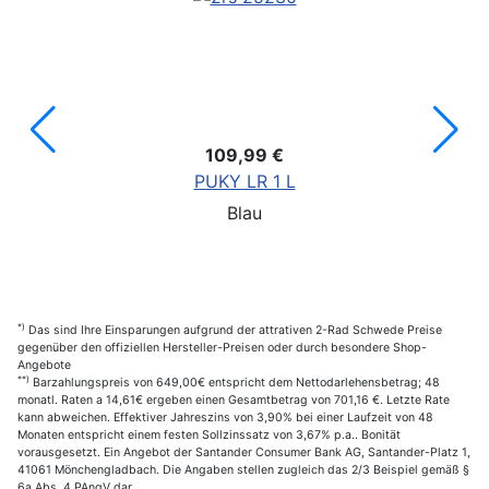
109,99 €
PUKY LR 1 L
Blau
*)
Das sind Ihre Einsparungen aufgrund der attrativen 2-Rad Schwede Preise
gegenüber den offiziellen Hersteller-Preisen oder durch besondere Shop-
Angebote
**)
Barzahlungspreis von 649,00€ entspricht dem Nettodarlehensbetrag; 48
monatl. Raten a 14,61€ ergeben einen Gesamtbetrag von 701,16 €. Letzte Rate
kann abweichen. Effektiver Jahreszins von 3,90% bei einer Laufzeit von 48
Monaten entspricht einem festen Sollzinssatz von 3,67% p.a.. Bonität
vorausgesetzt. Ein Angebot der Santander Consumer Bank AG, Santander-Platz 1,
41061 Mönchengladbach. Die Angaben stellen zugleich das 2/3 Beispiel gemäß §
6a Abs. 4 PAngV dar.