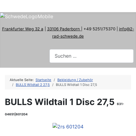
Frankfurter Weg 32 a
|
33106 Paderborn
| +49 5251/75370 |
info@2-
rad-schwede.de
Aktuelle Seite:
Startseite
Bekleidung / Zubehör
BULLS Wildtail 2 27,5
BULLS Wildtail 1 Disc 27,5
BULLS Wildtail 1 Disc 27,5
631-
04651|601204