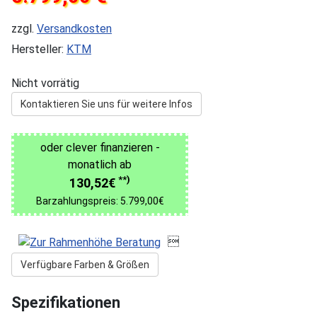
zzgl.
Versandkosten
Hersteller:
KTM
Nicht vorrätig
Kontaktieren Sie uns für weitere Infos
oder clever finanzieren -
monatlich ab
**)
130,52€
Barzahlungspreis: 5.799,00€

Verfügbare Farben & Größen
Spezifikationen