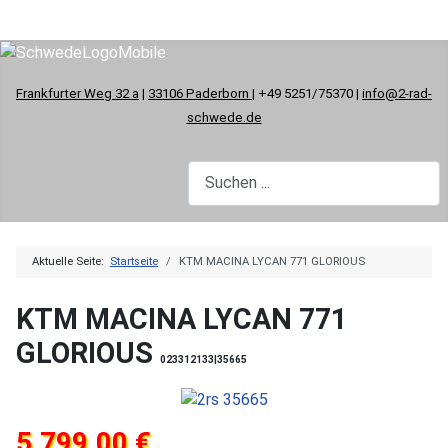
Frankfurter Weg 32 a
|
33106 Paderborn
| +49 5251/75370 |
info@2-rad-
schwede.de
Aktuelle Seite:
Startseite
KTM MACINA LYCAN 771 GLORIOUS
KTM MACINA LYCAN 771
GLORIOUS
023312133|35665
5.799,00 €