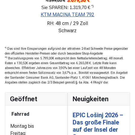
3.079,30 €
4.399,00 €
*)
Sie SPAREN: 1.319,70 €
KTM MACINA TEAM 792
RH: 48 cm / 29 Zoll
Schwarz
*)
Das sind Ihre Einsparungen aufgrund der attrativen 2-Rad Schwede Preise gegenüber
den offiziellen Hersteller-Preisen oder durch besondere Shop-Angebote
**)
Barzahlungspreis von 5.799,00€ entspricht dem Nettodarlehensbetrag; 48 monatl.
Raten a 130,52€ ergeben einen Gesamtbetrag von 6.265,08 €. Letzte Rate kann
abweichen. Effektiver Jahreszins von 3,90% bei einer Laufzeit von 48 Monaten
entspricht einem festen Sollzinssatz von 3,67% p.a.. Bonität vorausgesetzt. Ein Angebot
der Santander Consumer Bank AG, Santander-Platz 1, 41061 Mönchengladbach. Die
Angaben stellen zugleich das 2/3 Beispiel gemäß § 6a Abs. 4 PAngV dar.
Geöffnet
Neuigkeiten
Fahrrad
EPIC Lošinj 2026 –
Das große Finale
Montag bis
auf der Insel der
Freitag: