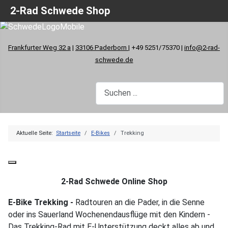
2-Rad Schwede Shop
Frankfurter Weg 32 a
|
33106 Paderborn
| +49 5251/75370 |
info@2-rad-
schwede.de
Aktuelle Seite:
Startseite
E-Bikes
Trekking
2-Rad Schwede Online Shop
E-Bike Trekking -
Radtouren an die Pader, in die Senne
oder ins Sauerland Wochenendausflüge mit den Kindern -
Das Trekking-Rad mit E-Unterstützung deckt alles ab und