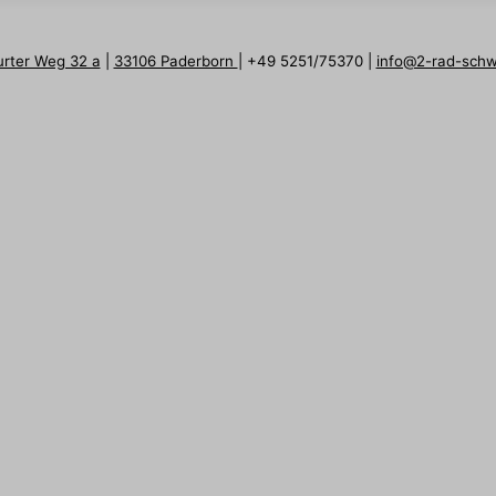
urter Weg 32 a
|
33106 Paderborn
| +49 5251/75370 |
info@2-rad-sch