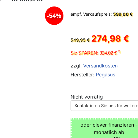
empf. Verkaufspreis:
599,00 €
-54%
274,98 €
549,95 €
*)
Sie SPAREN: 324,02 €
zzgl.
Versandkosten
Hersteller:
Pegasus
Nicht vorrätig
Kontaktieren Sie uns für weitere
oder clever finanzieren -
monatlich ab