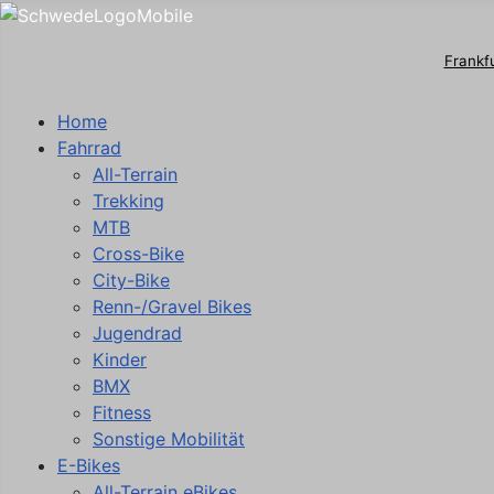
Frankf
Home
Fahrrad
All-Terrain
Trekking
MTB
Cross-Bike
City-Bike
Renn-/Gravel Bikes
Jugendrad
Kinder
BMX
Fitness
Sonstige Mobilität
E-Bikes
All-Terrain eBikes