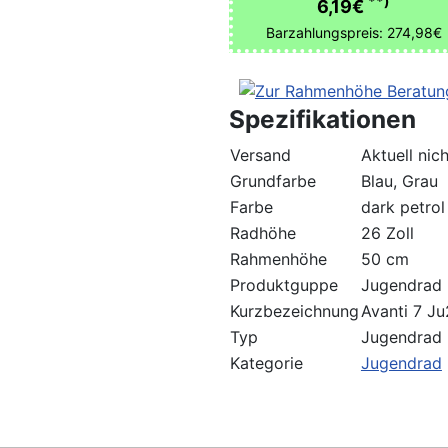
**)
6,19€
Barzahlungspreis: 274,98€
Spezifikationen
Versand
Aktuell nic
Grundfarbe
Blau, Grau
Farbe
dark petrol
Radhöhe
26 Zoll
Rahmenhöhe
50 cm
Produktguppe
Jugendrad
Kurzbezeichnung
Avanti 7 J
Typ
Jugendrad
Kategorie
Jugendrad