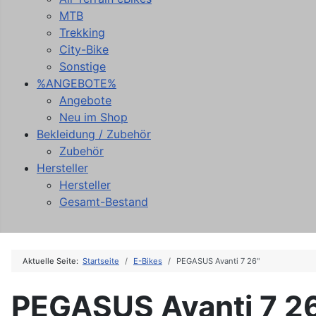
MTB
Trekking
City-Bike
Sonstige
%ANGEBOTE%
Angebote
Neu im Shop
Bekleidung / Zubehör
Zubehör
Hersteller
Hersteller
Gesamt-Bestand
Aktuelle Seite:
Startseite
E-Bikes
PEGASUS Avanti 7 26"
PEGASUS Avanti 7 2