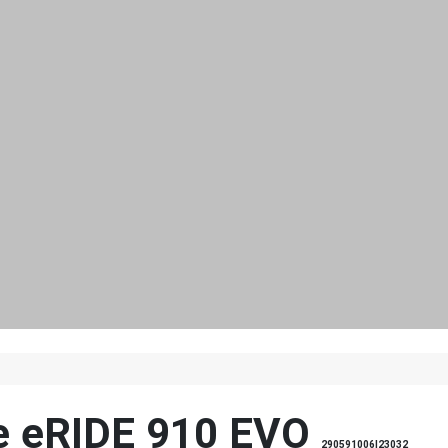
e eRIDE 910 EVO
290591006|23032