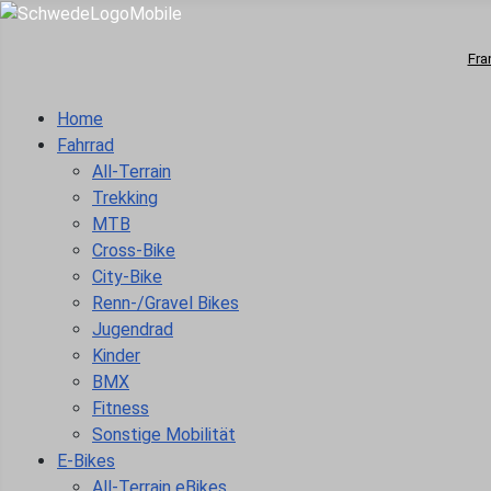
Fra
Home
Fahrrad
All-Terrain
Trekking
MTB
Cross-Bike
City-Bike
Renn-/Gravel Bikes
Jugendrad
Kinder
BMX
Fitness
Sonstige Mobilität
E-Bikes
All-Terrain eBikes