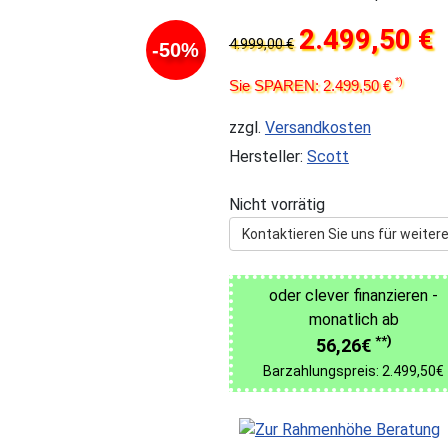
2.499,50 €
4.999,00 €
-50%
*)
Sie SPAREN: 2.499,50 €
zzgl.
Versandkosten
Hersteller:
Scott
Nicht vorrätig
Kontaktieren Sie uns für weitere
oder clever finanzieren -
monatlich ab
**)
56,26€
Barzahlungspreis: 2.499,50€