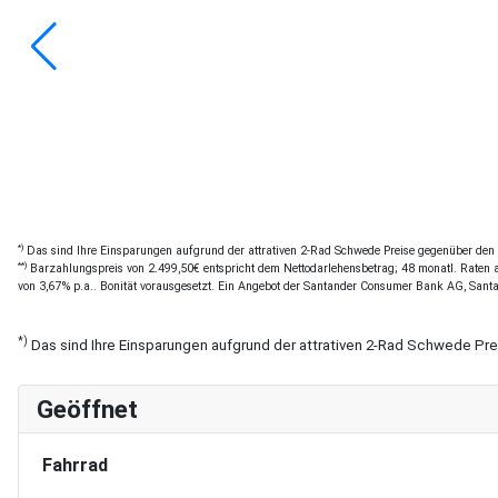
*)
Das sind Ihre Einsparungen aufgrund der attrativen 2-Rad Schwede Preise gegenüber den of
**)
Barzahlungspreis von 2.499,50€ entspricht dem Nettodarlehensbetrag; 48 monatl. Raten a 
von 3,67% p.a.. Bonität vorausgesetzt. Ein Angebot der Santander Consumer Bank AG, Sant
*)
Das sind Ihre Einsparungen aufgrund der attrativen 2-Rad Schwede Pr
Geöffnet
Fahrrad