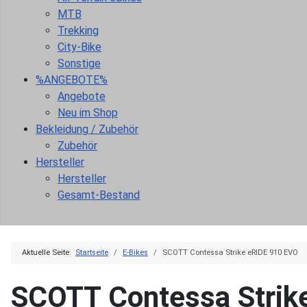
MTB
Trekking
City-Bike
Sonstige
%ANGEBOTE%
Angebote
Neu im Shop
Bekleidung / Zubehör
Zubehör
Hersteller
Hersteller
Gesamt-Bestand
Aktuelle Seite:
Startseite
E-Bikes
SCOTT Contessa Strike eRIDE 910 EVO
SCOTT Contessa Strik