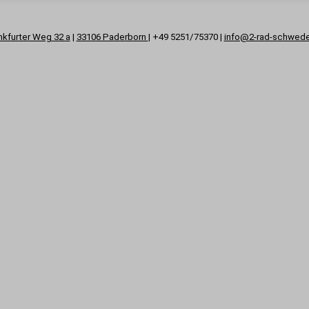
nkfurter Weg 32 a
|
33106 Paderborn
| +49 5251/75370 |
info@2-rad-schwed