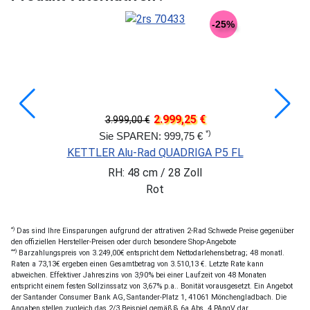
-25%
2.999,25 €
3.999,00 €
*)
Sie SPAREN: 999,75 €
KETTLER Alu-Rad QUADRIGA P5 FL
RH: 48 cm / 28 Zoll
Rot
*)
Das sind Ihre Einsparungen aufgrund der attrativen 2-Rad Schwede Preise gegenüber
den offiziellen Hersteller-Preisen oder durch besondere Shop-Angebote
**)
Barzahlungspreis von 3.249,00€ entspricht dem Nettodarlehensbetrag; 48 monatl.
Raten a 73,13€ ergeben einen Gesamtbetrag von 3.510,13 €. Letzte Rate kann
abweichen. Effektiver Jahreszins von 3,90% bei einer Laufzeit von 48 Monaten
entspricht einem festen Sollzinssatz von 3,67% p.a.. Bonität vorausgesetzt. Ein Angebot
der Santander Consumer Bank AG, Santander-Platz 1, 41061 Mönchengladbach. Die
Angaben stellen zugleich das 2/3 Beispiel gemäß § 6a Abs. 4 PAngV dar.