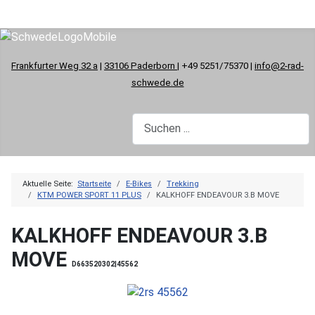
Frankfurter Weg 32 a
|
33106 Paderborn
| +49 5251/75370 |
info@2-rad-
schwede.de
Aktuelle Seite:
Startseite
E-Bikes
Trekking
KTM POWER SPORT 11 PLUS
KALKHOFF ENDEAVOUR 3.B MOVE
KALKHOFF ENDEAVOUR 3.B
MOVE
D663520302|45562