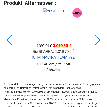
Produkt-Alternativen :
-30%
3.079,30 €
4.399,00 €
*)
Sie SPAREN: 1.319,70 €
KTM MACINA TEAM 792
RH: 48 cm / 29 Zoll
Schwarz
*)
Das sind Ihre Einsparungen aufgrund der attrativen 2-Rad Schwede Preise gegenüber
den offiziellen Hersteller-Preisen oder durch besondere Shop-Angebote
**)
Barzahlungspreis von 2.499,50€ entspricht dem Nettodarlehensbetrag; 48 monatl.
Raten a 56,26€ ergeben einen Gesamtbetrag von 2.700,39 €. Letzte Rate kann
abweichen. Effektiver Jahreszins von 3,90% bei einer Laufzeit von 48 Monaten
entspricht einem festen Sollzinssatz von 3,67% p.a.. Bonität vorausgesetzt. Ein Angebot