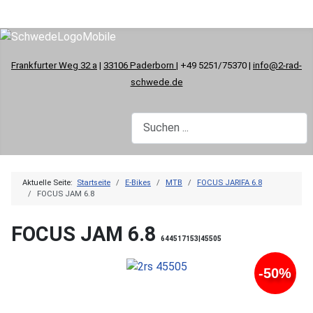
Frankfurter Weg 32 a
|
33106 Paderborn
| +49 5251/75370 |
info@2-rad-
schwede.de
Aktuelle Seite:
Startseite
E-Bikes
MTB
FOCUS JARIFA 6.8
FOCUS JAM 6.8
FOCUS JAM 6.8
644517153|45505
-50%