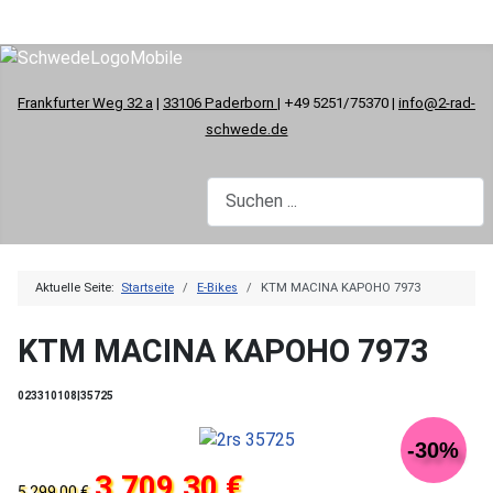
Frankfurter Weg 32 a
|
33106 Paderborn
| +49 5251/75370 |
info@2-rad-
schwede.de
Aktuelle Seite:
Startseite
E-Bikes
KTM MACINA KAPOHO 7973
KTM MACINA KAPOHO 7973
023310108|35725
-30%
3.709,30 €
5.299,00 €