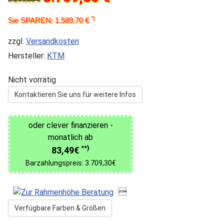
*)
Sie SPAREN: 1.589,70 €
zzgl.
Versandkosten
Hersteller:
KTM
Nicht vorrätig
Kontaktieren Sie uns für weitere Infos
oder clever finanzieren -
monatlich ab
**)
83,49€
Barzahlungspreis: 3.709,30€

Verfügbare Farben & Größen