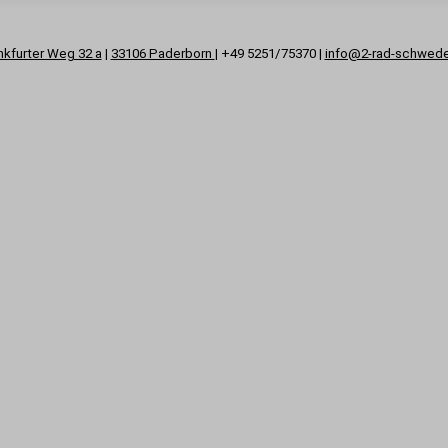
nkfurter Weg 32 a
|
33106 Paderborn
| +49 5251/75370 |
info@2-rad-schwed