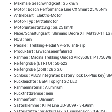
Maximale Geschwindigkeit : 25 km/h
Motor : Bosch Performance Line CX Smart 25/85Nm
Antriebsart : Elektro-Motor
Motor-Typ : Mittelmotor
Motorunterstützung : bis 25 km/h
Nabe/Schaltungsart : Shimano Deore XT M8130-11 LG
NOS : nein
Pedale : Trekking-Pedal VP-616 anti-slip
Produktart : Erwachsenenfahrrad
Rahmen : Macina Trekking Onroad Alloy6061; PT750Wh 
Reifengröße (ETRTO) : 50-622
Reifengröße (Zoll) : 28 x 2,0
Schloss : ABUS integrated battery lock (X-Plus key)
Rückleuchte : B&M Toplight 2C LED
Rahmenmaterial : Aluminium
Rücktrittbremse : nein
Rahmenform : Diamant
Sattelklemme : KTM Line JD-SC99 - 34,9mm
Sattelstütze : by.Schulz G.2 ST suspension 30.9/350