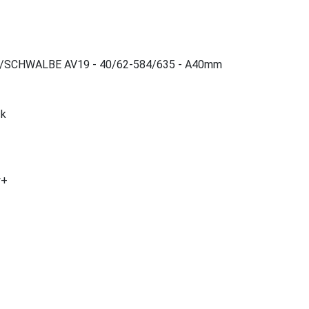
m/SCHWALBE AV19 - 40/62-584/635 - A40mm
ck
w+