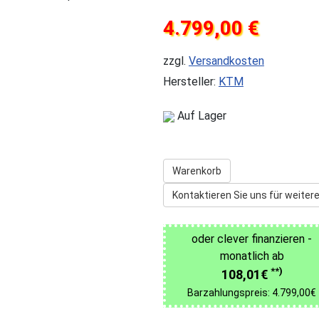
4.799,00 €
zzgl.
Versandkosten
Hersteller:
KTM
Auf Lager
Warenkorb
Kontaktieren Sie uns für weitere
oder clever finanzieren -
monatlich ab
**)
108,01€
Barzahlungspreis: 4.799,00€