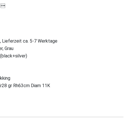

, Lieferzeit ca. 5-7 Werktage
r, Grau
(black+silver)
ekking
r28 gr Rh63cm Diam 11K