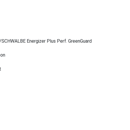
d/SCHWALBE Energizer Plus Perf. GreenGuard
ton
t