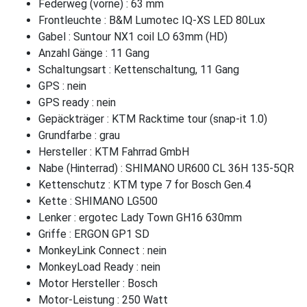
Federweg (vorne) : 63 mm
Frontleuchte : B&M Lumotec IQ-XS LED 80Lux
Gabel : Suntour NX1 coil LO 63mm (HD)
Anzahl Gänge : 11 Gang
Schaltungsart : Kettenschaltung, 11 Gang
GPS : nein
GPS ready : nein
Gepäckträger : KTM Racktime tour (snap-it 1.0)
Grundfarbe : grau
Hersteller : KTM Fahrrad GmbH
Nabe (Hinterrad) : SHIMANO UR600 CL 36H 135-5QR
Kettenschutz : KTM type 7 for Bosch Gen.4
Kette : SHIMANO LG500
Lenker : ergotec Lady Town GH16 630mm
Griffe : ERGON GP1 SD
MonkeyLink Connect : nein
MonkeyLoad Ready : nein
Motor Hersteller : Bosch
Motor-Leistung : 250 Watt