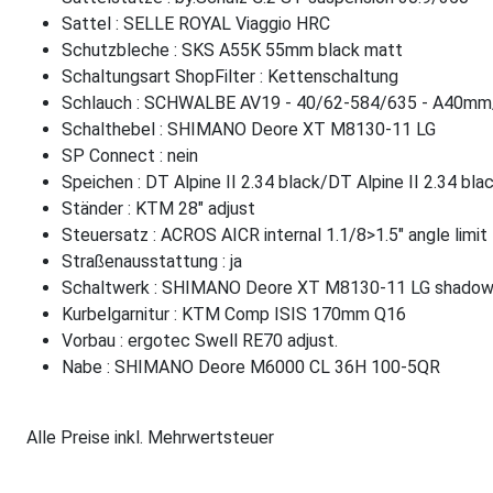
Sattel : SELLE ROYAL Viaggio HRC
Schutzbleche : SKS A55K 55mm black matt
Schaltungsart ShopFilter : Kettenschaltung
Schlauch : SCHWALBE AV19 - 40/62-584/635 - A40m
Schalthebel : SHIMANO Deore XT M8130-11 LG
SP Connect : nein
Speichen : DT Alpine II 2.34 black/DT Alpine II 2.34 bla
Ständer : KTM 28" adjust
Steuersatz : ACROS AICR internal 1.1/8>1.5" angle limit
Straßenausstattung : ja
Schaltwerk : SHIMANO Deore XT M8130-11 LG shado
Kurbelgarnitur : KTM Comp ISIS 170mm Q16
Vorbau : ergotec Swell RE70 adjust.
Nabe : SHIMANO Deore M6000 CL 36H 100-5QR
Alle Preise inkl. Mehrwertsteuer