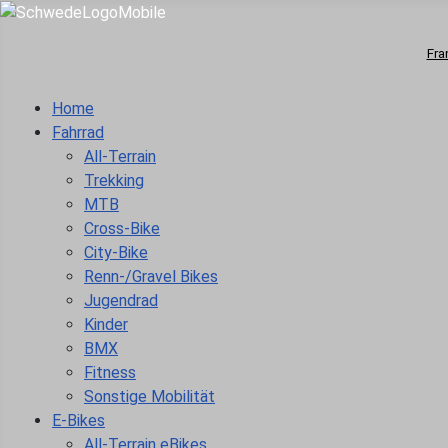
Fra
Home
Fahrrad
All-Terrain
Trekking
MTB
Cross-Bike
City-Bike
Renn-/Gravel Bikes
Jugendrad
Kinder
BMX
Fitness
Sonstige Mobilität
E-Bikes
All-Terrain eBikes