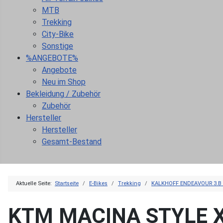
MTB
Trekking
City-Bike
Sonstige
%ANGEBOTE%
Angebote
Neu im Shop
Bekleidung / Zubehör
Zubehör
Hersteller
Hersteller
Gesamt-Bestand
Aktuelle Seite:
Startseite
E-Bikes
Trekking
KALKHOFF ENDEAVOUR 3.B
KTM MACINA STYLE 