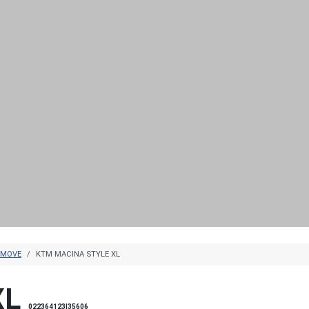
 MOVE
KTM MACINA STYLE XL
XL
022364123|35606