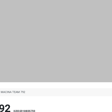
 MACINA TEAM 792
92
023323108|35733