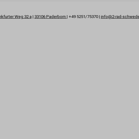
nkfurter Weg 32 a
|
33106 Paderborn
| +49 5251/75370 |
info@2-rad-schwed