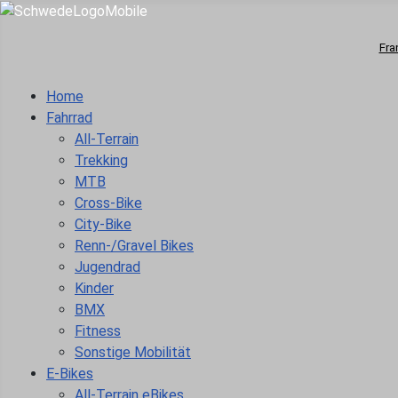
Fra
Home
Fahrrad
All-Terrain
Trekking
MTB
Cross-Bike
City-Bike
Renn-/Gravel Bikes
Jugendrad
Kinder
BMX
Fitness
Sonstige Mobilität
E-Bikes
All-Terrain eBikes