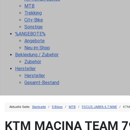
MTB
Trekking
City-Bike
Sonstige
%ANGEBOTE%
Angebote
Neu im Shop
Bekleidung / Zubehör
Zubehör
Hersteller
Hersteller
Gesamt-Bestand
Aktuelle Seite:
Startseite
E-Bikes
MTB
FOCUS JARIFA 6.7 NINE
KTM
KTM MACINA TEAM 7