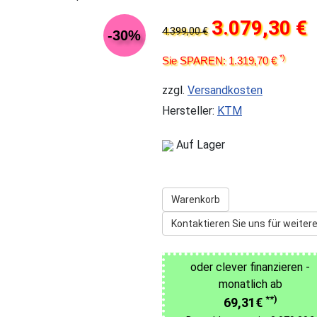
3.079,30 €
4.399,00 €
-30%
*)
Sie SPAREN: 1.319,70 €
zzgl.
Versandkosten
Hersteller:
KTM
Auf Lager
Warenkorb
Kontaktieren Sie uns für weitere
oder clever finanzieren -
monatlich ab
**)
69,31€