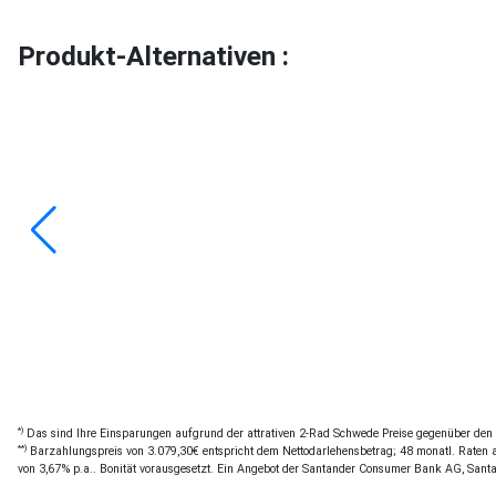
Produkt-Alternativen :
*)
Das sind Ihre Einsparungen aufgrund der attrativen 2-Rad Schwede Preise gegenüber den of
**)
Barzahlungspreis von 3.079,30€ entspricht dem Nettodarlehensbetrag; 48 monatl. Raten a 
von 3,67% p.a.. Bonität vorausgesetzt. Ein Angebot der Santander Consumer Bank AG, Sant