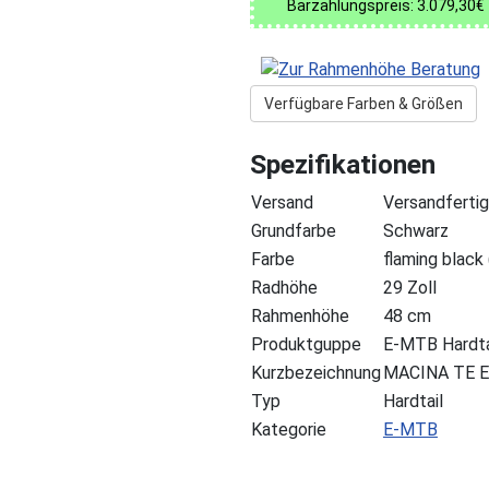
Barzahlungspreis: 3.079,30€
Verfügbare Farben & Größen
Spezifikationen
Versand
Versandfertig
Grundfarbe
Schwarz
Farbe
flaming black
Radhöhe
29 Zoll
Rahmenhöhe
48 cm
Produktguppe
E-MTB Hardta
Kurzbezeichnung
MACINA TE E
Typ
Hardtail
Kategorie
E-MTB