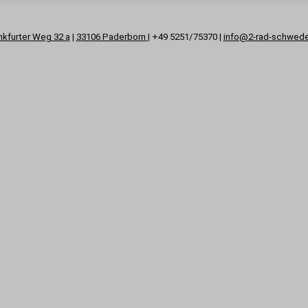
nkfurter Weg 32 a
|
33106 Paderborn
| +49 5251/75370 |
info@2-rad-schwed