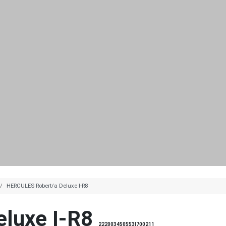
HERCULES Robert/a Deluxe I-R8
luxe I-R8
222003450553|700211