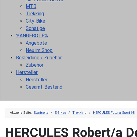
MTB
Trekking
City-Bike
Sonstige
%ANGEBOTE%
Angebote
Neu im Shop
Bekleidung / Zubehör
Zubehör
Hersteller
Hersteller
Gesamt-Bestand
Aktuelle Seite:
Startseite
E-Bikes
Trekking
HERCULES Futura Sport I-8
HERCULES Robert/a De