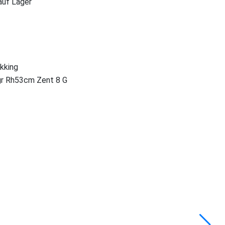
 auf Lager
ekking
gr Rh53cm Zent 8 G