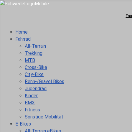
Fra
Home
Fahrrad
All-Terrain
Trekking
MTB
Cross-Bike
City-Bike
Renn-/Gravel Bikes
Jugendrad
Kinder
BMX
Fitness
Sonstige Mobilität
E-Bikes
All-Terrain eBikes