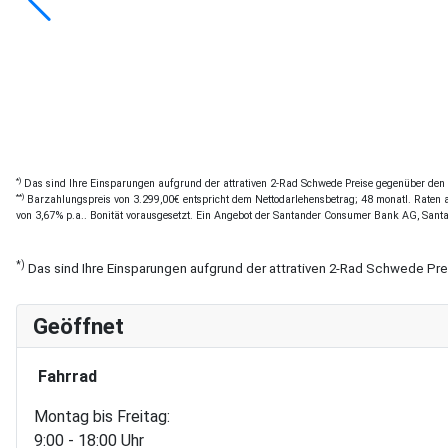
*)
Das sind Ihre Einsparungen aufgrund der attrativen 2-Rad Schwede Preise gegenüber den of
**)
Barzahlungspreis von 3.299,00€ entspricht dem Nettodarlehensbetrag; 48 monatl. Raten a 
von 3,67% p.a.. Bonität vorausgesetzt. Ein Angebot der Santander Consumer Bank AG, Sant
*)
Das sind Ihre Einsparungen aufgrund der attrativen 2-Rad Schwede Pr
Geöffnet
Fahrrad
Montag bis Freitag:
9:00 - 18:00 Uhr