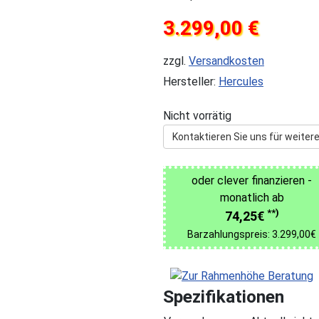
3.299,00 €
zzgl.
Versandkosten
Hersteller:
Hercules
Nicht vorrätig
Kontaktieren Sie uns für weitere
oder clever finanzieren -
monatlich ab
**)
74,25€
Barzahlungspreis: 3.299,00€
Spezifikationen