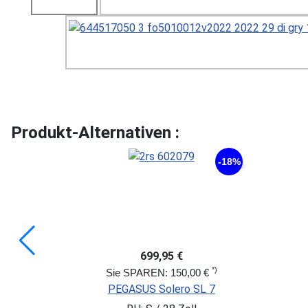
Produkt-Alternativen :
1.049,00 €
KTM AVENZA CROSS ST
RH: 46 cm / 28 Zoll