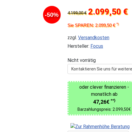
2.099,50 €
4.199,00 €
-50%
*)
Sie SPAREN: 2.099,50 €
zzgl.
Versandkosten
Hersteller:
Focus
Nicht vorrätig
Kontaktieren Sie uns für weitere
oder clever finanzieren -
monatlich ab
**)
47,26€
Barzahlungspreis: 2.099,50€