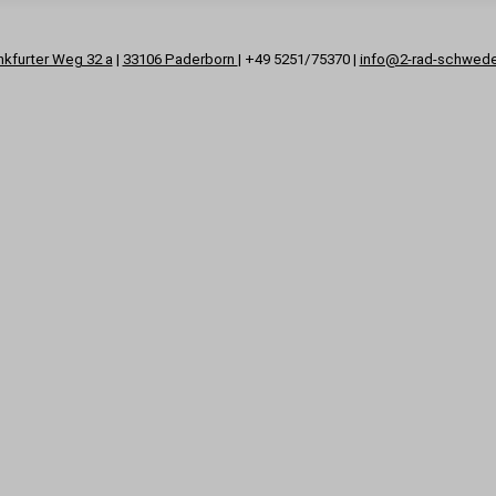
nkfurter Weg 32 a
|
33106 Paderborn
| +49 5251/75370 |
info@2-rad-schwed