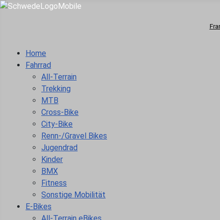
Fra
Home
Fahrrad
All-Terrain
Trekking
MTB
Cross-Bike
City-Bike
Renn-/Gravel Bikes
Jugendrad
Kinder
BMX
Fitness
Sonstige Mobilität
E-Bikes
All-Terrain eBikes