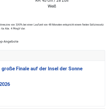
RH: S / 28 Zoll
Blau
reszins von 3,90% bei einer Laufzeit von 48 Monaten entspricht einem festen Sollzinssatz
§ 6a Abs. 4 PAngV dar.
Shop-Angebote
 große Finale auf der Insel der Sonne
 2026