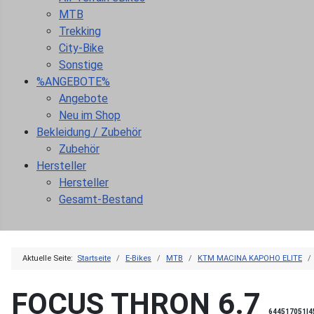
MTB
Trekking
City-Bike
Sonstige
%ANGEBOTE%
Angebote
Neu im Shop
Bekleidung / Zubehör
Zubehör
Hersteller
Hersteller
Gesamt-Bestand
Aktuelle Seite:
Startseite
E-Bikes
MTB
KTM MACINA KAPOHO ELITE
FOCUS THRON 6.7
644517051|4