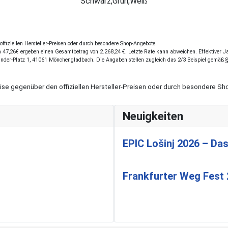
RH: 45 cm / 28 Zoll
Weiß
fiziellen Hersteller-Preisen oder durch besondere Shop-Angebote
47,26€ ergeben einen Gesamtbetrag von 2.268,24 €. Letzte Rate kann abweichen. Effektiver Jah
ander-Platz 1, 41061 Mönchengladbach. Die Angaben stellen zugleich das 2/3 Beispiel gemäß 
eise gegenüber den offiziellen Hersteller-Preisen oder durch besondere 
Neuigkeiten
EPIC Lošinj 2026 – Das
Frankfurter Weg Fest