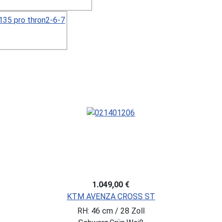
-9%
499,95 €
*)
Sie SPAREN: 49,05 €
PEGASUS Avanti 18