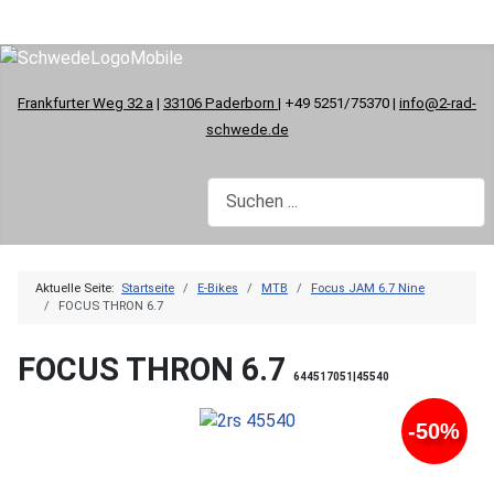
Frankfurter Weg 32 a
|
33106 Paderborn
| +49 5251/75370 |
info@2-rad-
schwede.de
Aktuelle Seite:
Startseite
E-Bikes
MTB
Focus JAM 6.7 Nine
FOCUS THRON 6.7
FOCUS THRON 6.7
644517051|45540
-50%