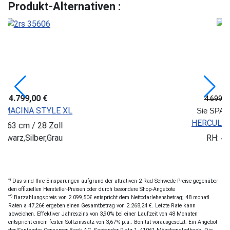
Produkt-Alternativen :
3.289,30 €
4.699,00 €
*
E XL
Sie SPAREN: 1.409,70 €
HERCULES Futura Max I-
ll
au
RH: 49 cm / 28 Zoll
Sonstige
*)
Das sind Ihre Einsparungen aufgrund der attrativen 2-Rad Schwede Preise gegenüber
den offiziellen Hersteller-Preisen oder durch besondere Shop-Angebote
**)
Barzahlungspreis von 2.099,50€ entspricht dem Nettodarlehensbetrag; 48 monatl.
Raten a 47,26€ ergeben einen Gesamtbetrag von 2.268,24 €. Letzte Rate kann
abweichen. Effektiver Jahreszins von 3,90% bei einer Laufzeit von 48 Monaten
entspricht einem festen Sollzinssatz von 3,67% p.a.. Bonität vorausgesetzt. Ein Angebot