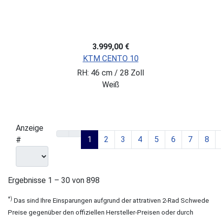
3.999,00 €
KTM CENTO 10
RH: 46 cm / 28 Zoll
Weiß
Anzeige
1
2
3
4
5
6
7
8
#
Ergebnisse 1 – 30 von 898
*)
Das sind Ihre Einsparungen aufgrund der attrativen 2-Rad Schwede
Preise gegenüber den offiziellen Hersteller-Preisen oder durch