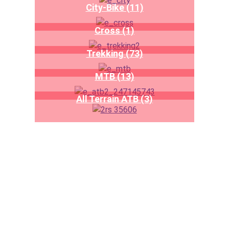
City-Bike (11)
Cross (1)
Trekking (73)
MTB (13)
All Terrain ATB (3)