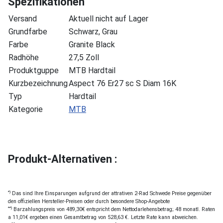
Spezifikationen
Versand
Aktuell nicht auf Lager
Grundfarbe
Schwarz, Grau
Farbe
Granite Black
Radhöhe
27,5 Zoll
Produktguppe
MTB Hardtail
Kurzbezeichnung
Aspect 76 Er27 sc S Diam 16K
Typ
Hardtail
Kategorie
MTB
Produkt-Alternativen :
*)
Das sind Ihre Einsparungen aufgrund der attrativen 2-Rad Schwede Preise gegenüber
den offiziellen Hersteller-Preisen oder durch besondere Shop-Angebote
**)
Barzahlungspreis von 489,30€ entspricht dem Nettodarlehensbetrag; 48 monatl. Raten
a 11,01€ ergeben einen Gesamtbetrag von 528,63 €. Letzte Rate kann abweichen.