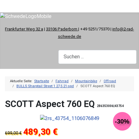
Frankfurter Weg 32 a
|
33106 Paderborn
| +49 5251/75370 |
info@2-rad-
schwede.de
Aktuelle Seite:
Startseite
Fahrrad
Mountainbike
Offroad
BULLS Sharptail Street 1 27,5 21-spd
SCOTT Aspect 760 EQ
SCOTT Aspect 760 EQ
286353006|43754
-30%
489,30 €
699,00 €