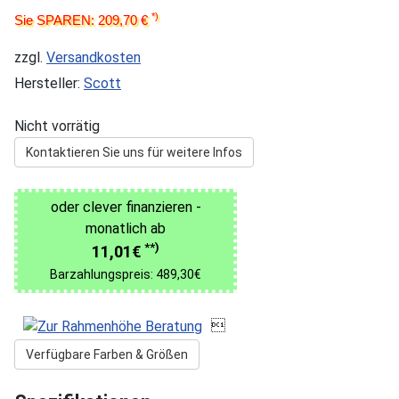
*)
Sie SPAREN: 209,70 €
zzgl.
Versandkosten
Hersteller:
Scott
Nicht vorrätig
Kontaktieren Sie uns für weitere Infos
oder clever finanzieren -
monatlich ab
**)
11,01€
Barzahlungspreis: 489,30€

Verfügbare Farben & Größen