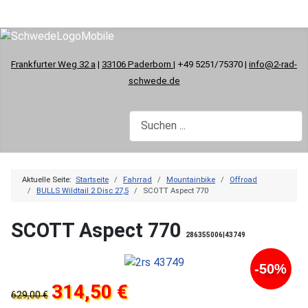
Frankfurter Weg 32 a
|
33106 Paderborn
| +49 5251/75370 |
info@2-rad-
schwede.de
Aktuelle Seite:
Startseite
Fahrrad
Mountainbike
Offroad
BULLS Wildtail 2 Disc 27,5
SCOTT Aspect 770
SCOTT Aspect 770
286355006|43749
-50%
314,50 €
629,00 €