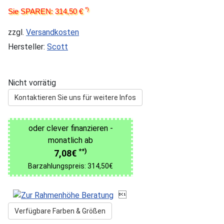
*)
Sie SPAREN: 314,50 €
zzgl.
Versandkosten
Hersteller:
Scott
Nicht vorrätig
Kontaktieren Sie uns für weitere Infos
oder clever finanzieren -
monatlich ab
**)
7,08€
Barzahlungspreis: 314,50€

Verfügbare Farben & Größen