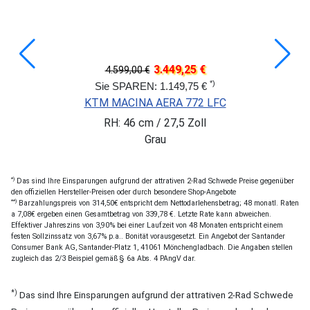
3.449,25 €
4.599,00 €
*)
Sie SPAREN: 1.149,75 €
KTM MACINA AERA 772 LFC
RH: 46 cm / 27,5 Zoll
Grau
*)
Das sind Ihre Einsparungen aufgrund der attrativen 2-Rad Schwede Preise gegenüber
den offiziellen Hersteller-Preisen oder durch besondere Shop-Angebote
**)
Barzahlungspreis von 314,50€ entspricht dem Nettodarlehensbetrag; 48 monatl. Raten
a 7,08€ ergeben einen Gesamtbetrag von 339,78 €. Letzte Rate kann abweichen.
Effektiver Jahreszins von 3,90% bei einer Laufzeit von 48 Monaten entspricht einem
festen Sollzinssatz von 3,67% p.a.. Bonität vorausgesetzt. Ein Angebot der Santander
Consumer Bank AG, Santander-Platz 1, 41061 Mönchengladbach. Die Angaben stellen
zugleich das 2/3 Beispiel gemäß § 6a Abs. 4 PAngV dar.
*)
Das sind Ihre Einsparungen aufgrund der attrativen 2-Rad Schwede