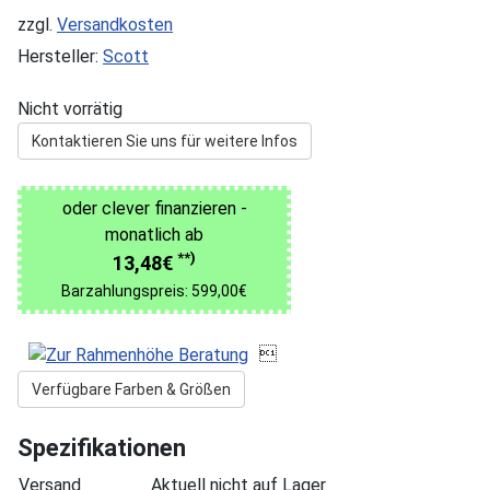
zzgl.
Versandkosten
Hersteller:
Scott
Nicht vorrätig
Kontaktieren Sie uns für weitere Infos
oder clever finanzieren -
monatlich ab
**)
13,48€
Barzahlungspreis: 599,00€

Verfügbare Farben & Größen
Spezifikationen
Versand
Aktuell nicht auf Lager