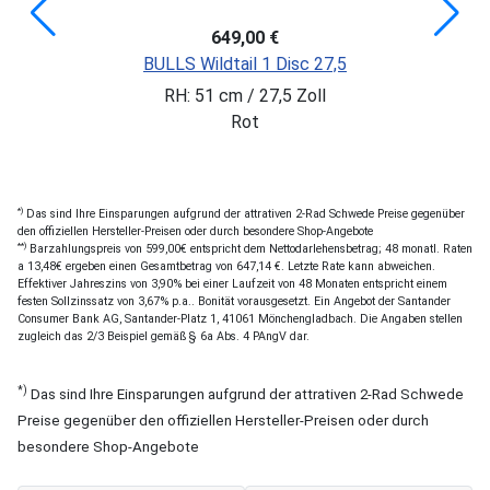
649,00 €
BULLS Wildtail 1 Disc 27,5
RH: 51 cm / 27,5 Zoll
Rot
*)
Das sind Ihre Einsparungen aufgrund der attrativen 2-Rad Schwede Preise gegenüber
den offiziellen Hersteller-Preisen oder durch besondere Shop-Angebote
**)
Barzahlungspreis von 599,00€ entspricht dem Nettodarlehensbetrag; 48 monatl. Raten
a 13,48€ ergeben einen Gesamtbetrag von 647,14 €. Letzte Rate kann abweichen.
Effektiver Jahreszins von 3,90% bei einer Laufzeit von 48 Monaten entspricht einem
festen Sollzinssatz von 3,67% p.a.. Bonität vorausgesetzt. Ein Angebot der Santander
Consumer Bank AG, Santander-Platz 1, 41061 Mönchengladbach. Die Angaben stellen
zugleich das 2/3 Beispiel gemäß § 6a Abs. 4 PAngV dar.
*)
Das sind Ihre Einsparungen aufgrund der attrativen 2-Rad Schwede
Preise gegenüber den offiziellen Hersteller-Preisen oder durch
besondere Shop-Angebote