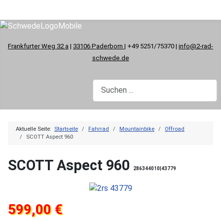
Frankfurter Weg 32 a
|
33106 Paderborn
| +49 5251/75370 |
info@2-rad-
schwede.de
Aktuelle Seite:
Startseite
Fahrrad
Mountainbike
Offroad
SCOTT Aspect 960
SCOTT Aspect 960
286344010|43779
599,00 €